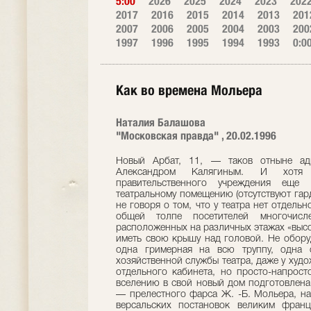
5:00
2026
2025
2024
2023
202
2017
2016
2015
2014
2013
201
2007
2006
2005
2004
2003
200
1997
1996
1995
1994
1993
0:0
Как во времена Мольера
Наталия Балашова
"Московская правда" , 20.02.1996
Новый Арбат, 11, — таков отныне адре
Александром Калягиным. И хотя
правительственного учреждения еще 
театральному помещению (отсутствуют гар
не говоря о том, что у театра нет отдельн
общей толпе посетителей многочисле
расположенных на различных этажах «высот
иметь свою крышу над головой. Не обору
одна гримерная на всю труппу, одна 
хозяйственной службы театра, даже у худо
отдельного кабинета, но просто-напрост
вселению в свой новый дом подготовлена
— прелестного фарса Ж. -Б. Мольера, на
версальских постановок великим франц