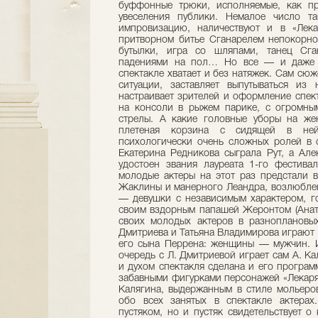
буффонные трюки, исполняемые, как пра
увеселения публики. Немалое число т
импровизацию, наличествуют и в «Лек
притворном битье Сганарелем непокорно
бутылки, игра со шляпами, танец Сга
падениями на пол… Но все — и даже 
спектакле хватает и без натяжек. Сам сюж
ситуации, заставляет выпутываться из
настраивает зрителей и оформление спект
на консоли в рыжем парике, с огромны
стрелы. А какие головные уборы на жен
плетеная корзина с сидящей в ней
психологически очень сложных ролей в с
Екатерина Редникова сыграла Рут, а Але
удостоен звания лауреата 1-го фестива
молодые актеры на этот раз предстали 
Жаклины и манерного Леандра, возлюблен
— девушки с независимым характером, го
своим вздорным папашей Жеронтом (Анато
своих молодых актеров в разноплановы
Дмитриева и Татьяна Владимирова играют 
его сына Перрена: женщины — мужчин. И
очередь с Л. Дмитриевой играет сам А. К
и духом спектакля сделана и его програм
забавными фигурками персонажей «Лекаря
Калягина, выдержанным в стиле мольеров
обо всех занятых в спектакле актерах
пустяком, но и пустяк свидетельствует о 