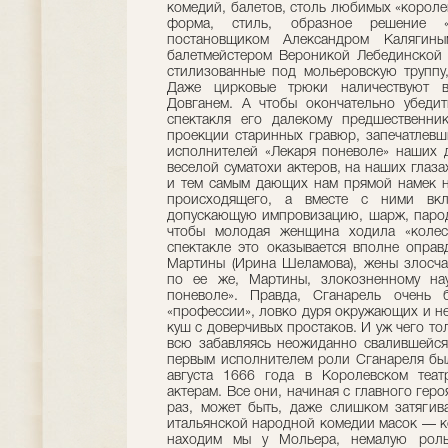
комедий, балетов, столь любимых «корол
форма, стиль, образное решение «
постановщиком Александром Калягины
балетмейстером Вероникой Лебединской 
стилизованные под мольеровскую труппу
Даже цирковые трюки наличествуют в
Довганем. А чтобы окончательно убедит
спектакля его далекому предшественни
проекции старинных гравюр, запечатлевши
исполнителей «Лекаря поневоле» наших д
веселой суматохи актеров, на наших глаз
и тем самым дающих нам прямой намек н
происходящего, а вместе с ними вкл
допускающую импровизацию, шарж, пароди
чтобы молодая женщина ходила «колес
спектакле это оказывается вполне опра
Мартины (Ирина Шеламова), жены злосча
по ее же, Мартины, злокозненному на
поневоле». Правда, Сганарель очень 
«профессии», ловко дуря окружающих и не
куш с доверчивых простаков. И уж чего то
всю забавляясь неожиданно свалившейся
первым исполнителем роли Сганареля был
августа 1666 года в Королевском теат
актерам. Все они, начиная с главного геро
раз, может быть, даже слишком затягив
итальянской народной комедии масок — к
находим мы у Мольера, немалую роль