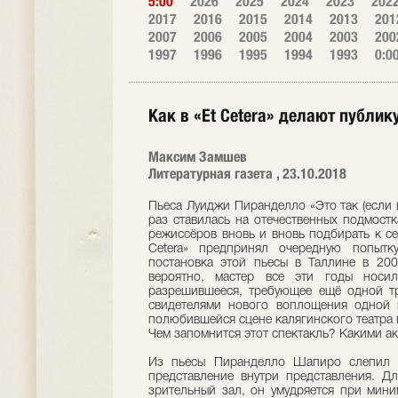
5:00
2026
2025
2024
2023
202
2017
2016
2015
2014
2013
201
2007
2006
2005
2004
2003
200
1997
1996
1995
1994
1993
0:0
Как в «Et Cetera» делают публик
Максим Замшев
Литературная газета , 23.10.2018
Пьеса Луиджи Пиранделло «Это так (если в
раз ставилась на отечественных подмостк
режиссёров вновь и вновь подбирать к с
Cetera» предпринял очередную попытк
постановка этой пьесы в Таллине в 200
вероятно, мастер все эти годы носи
разрешившееся, требующее ещё одной тр
свидетелями нового воплощения одной 
полюбившейся сцене калягинского театра 
Чем запомнится этот спектакль? Какими а
Из пьесы Пиранделло Шапиро слепил т
представление внутри представления. Д
зрительный зал, он умудряется при мин