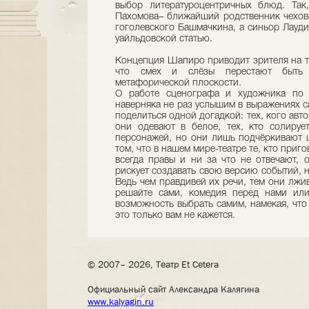
выбор литературоцентричных блюд. Так
Пахомова– ближайший родственник чеховс
гоголевского Башмачкина, а синьор Лауди
уайльдовской статью.
Концепция Шапиро приводит зрителя на та
что смех и слёзы перестают быть 
метафорической плоскости.
О работе сценографа и художника по
наверняка не раз услышим в выражениях с
поделиться одной догадкой: тех, кого авт
они одевают в белое, тех, кто солируе
персонажей, но они лишь подчёркивают ц
том, что в нашем мире-театре те, кто приг
всегда правы и ни за что не отвечают, о
рискует создавать свою версию событий, н
Ведь чем правдивей их речи, тем они лжи
решайте сами, комедия перед нами ил
возможность выбрать самим, намекая, что
это только вам не кажется.
© 2007– 2026, Театр Et Cetera
Официальный сайт Александра Калягина
www.kalyagin.ru