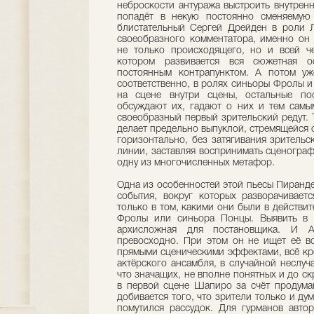
неброскости антуража выстроить внутрен
попадёт в некую постоянно сменяемую 
блистательный Сергей Дрейден в роли Л
своеобразного комментатора, именно он
не только происходящего, но и всей че
котором развивается вся сюжетная о
постоянным контрапунктом. А потом у
соответственно, в ролях синьоры Фролы и
на сцене внутри сцены, остальные по
обсуждают их, гадают о них и тем самы
своеобразный первый зрительский редут. 
делает предельно выпуклой, стремящейся 
горизонтально, без затягивания зрительск
линии, заставляя воспринимать сценограф
одну из многочисленных метафор.
Одна из особенностей этой пьесы Пирандел
события, вокруг которых разворачивает
только в том, какими они были в действит
Фролы или синьора Понцы. Выявить в т
архисложная для постановщика. И 
превосходно. При этом он не ищет её во
прямыми сценическими эффектами, всё кро
актёрского ансамбля, в случайной неслуч
что значащих, не вполне понятных и до с
в первой сцене Шапиро за счёт продума
добивается того, что зрители только и дум
помутился рассудок. Для гурманов авто