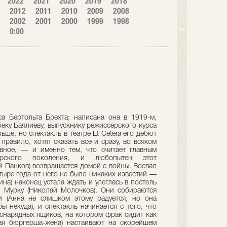
2022
2021
2020
2019
2018
2012
2011
2010
2009
2008
2002
2001
2000
1999
1998
0:00
а Бертольта Брехта; написана она в 1919-м,
беку Баялиеву, выпускнику режиссерского курса
ьше, но спектакль в театре Et Cetera его дебют
правило, хотят сказать все и сразу, во всяком
авное, — и именно тем, что считает главным
серского поколения, и любопытен этот
й Панков) возвращается домой с войны. Воевал
етыре года от него не было никаких известий —
на) наконец устала ждать и улеглась в постель
у Мурку (Николай Молочков). Они собираются
 (Анна не слишком этому радуется, но она
 некуда), и спектакль начинается с того, что
снарядных ящиков, на котором фрак сидит как
ая бюргерша-жена) настаивают на скорейшем