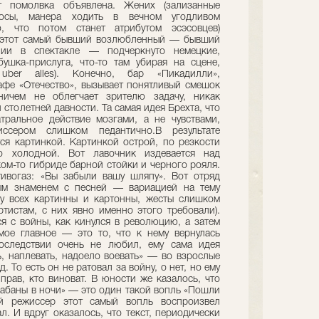
 помолвка объявлена. Жених (зализанные
осы, манера ходить в вечном угодливом
о, что потом станет атрибутом эсэсовцев)
ся этот самый бывший возлюбленный — бывший
ии в спектакле — подчеркнуто немецкие,
ушка-прислуга, что-то там убирая на сцене,
uber alles). Конечно, бар «Пикадилли»,
фе «Отечество», вызывает понятливый смешок
ичем не облегчает зрителю задачу, никак
 столетней давности. Та самая идея Брехта, что
тральное действие мозгами, а не чувствами,
ссером слишком педантично.В результате
тся картинкой. Картинкой острой, по резкости
о холодной. Вот лавочник издевается над
ком-то гибриде барной стойки и черного рояля.
тивогаз: «Вы забыли вашу шляпу». Вот отряд
ым знаменем с песней — вариацией на тему
 у всех картинны и картонны, жесты слишком
ртистам, с них явно именно этого требовали).
ся с войны, как кинулся в революцию, а затем
мое главное — это то, что к нему вернулась
оследствии очень не любил, ему сама идея
ь, наплевать, надоело воевать» — во взрослые
. То есть он не ратовал за войну, о нет, но ему
прав, кто виноват. В юности же казалось, что
арабаны в ночи» — это один такой вопль «Пошли
й режиссер этот самый вопль воспроизвел
л. И вдруг оказалось, что текст, периодически