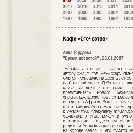
5:00
2026
2025
2024
2023
2017
2016
2015
2014
2013
2007
2006
2005
2004
2003
1997
1996
1995
1994
1993
Кафе «Отечество»
Анна Гордеева
"Время новостей" , 26.01.2007
«Барабаны в ночи» — ранняя пьес
автору был 21 год. Режиссеру Улан
Сергея Женовача, на десять лет бол
на большой сцене. Дебютанты, как 
случае сообщить что-то самое гл
представитель нового режис
спектакль.Андреас Краглер (Валери
он где-то в Африке, был в плену, ч
и его девушка Анна (Наталья Ноздри
к деловитому спекулянту Фридрих
официально стать мужем и женой
в положении — и деваться вроде бы
родители Анны (владелец фабрики 
на корове седло, и его суматошн