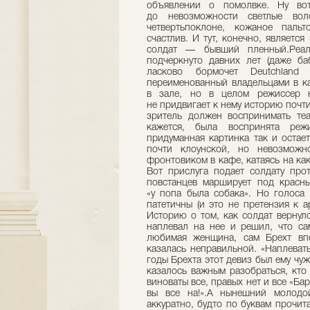
объявлении о помолвке. Ну вот
до невозможности светлые вол
четвертьпоклоне, кожаное пальт
счастлив. И тут, конечно, являет
солдат — бывший пленный.Реал
подчеркнуто давних лет (даже баб
ласково бормочет Deutchland 
переименованный владельцами в ка
в зале, но в целом режиссер н
не придвигает к нему историю почти
зритель должен воспринимать теа
кажется, была воспринята режи
придуманная картинка так и остае
почти клоунской, но невозможн
фронтовиком в кафе, катаясь на ка
Вот прислуга подает солдату про
повстанцев марширует под красн
«у попа была собака». Но голоса
патетичны (и это не претензия к а
Историю о том, как солдат вернул
наплевал на нее и решил, что са
любимая женщина, сам Брехт вп
казалась неправильной. «Наплеват
годы Брехта этот девиз был ему чужд
казалось важным разобраться, кто 
виноваты все, правых нет и все «Б
вы все на!».А нынешний молодо
аккуратно, будто по буквам прочита