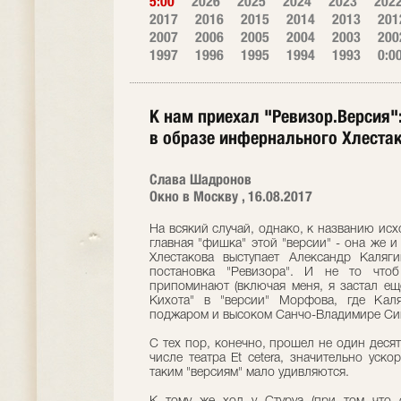
5:00
2026
2025
2024
2023
202
2017
2016
2015
2014
2013
201
2007
2006
2005
2004
2003
200
1997
1996
1995
1994
1993
0:0
К нам приехал "Ревизор.Версия"
в образе инфернального Хлеста
Слава Шадронов
Окно в Москву , 16.08.2017
На всякий случай, однако, к названию исх
главная "фишка" этой "версии" - она же и
Хлестакова выступает Александр Каляг
постановка "Ревизора". И не то что
припоминают (включая меня, я застал ещ
Кихота" в "версии" Морфова, где Кал
поджаром и высоком Санчо-Владимире Си
С тех пор, конечно, прошел не один десято
числе театра Et cetera, значительно уск
таким "версиям" мало удивляются.