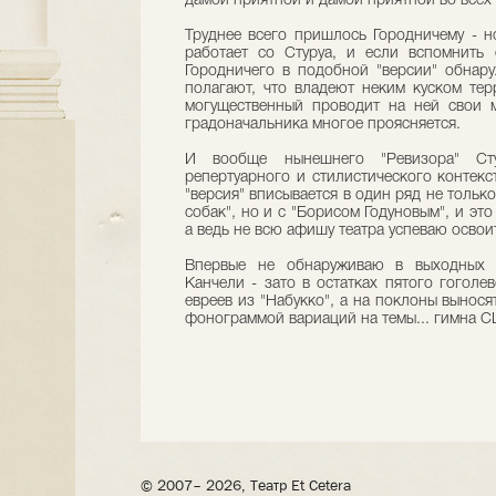
дамой приятной и дамой приятной во всех
Труднее всего пришлось Городничему - 
работает со Стуруа, и если вспомнить 
Городничего в подобной "версии" обнару
полагают, что владеют неким куском терр
могущественный проводит на ней свои м
градоначальника многое проясняется.
И вообще нынешнего "Ревизора" Ст
репертуарного и стилистического контекста
"версия" вписывается в один ряд не тольк
собак", но и с "Борисом Годуновым", и это
а ведь не всю афишу театра успеваю освои
Впервые не обнаруживаю в выходных д
Канчели - зато в остатках пятого гоголе
евреев из "Набукко", а на поклоны вынос
фонограммой вариаций на темы... гимна 
© 2007– 2026, Театр Et Cetera