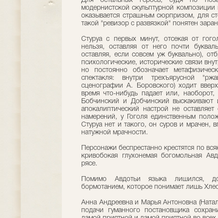
Для остальных героев, судя по по
модернистской скульптурной композиции н
оказывается страшным сюрпризом, для ст
такой "ревизор с развязкой" понятен заран
Стуруа с первых минут, отсекая от гог
нельзя, оставляя от него почти буквал
оставляя, если совсем уж буквально), от
психологические, исторические связи внут
но постоянно обозначает метафизическ
спектакля: внутри трехъярусной "рж
сценографии А. Боровского) ходит вверх
время что-нибудь падает или, наоборот, 
Бобчинский и Добчинский выскакивают и
апокалиптический настрой не оставляет
намерений, у Гоголя единственным полож
Стуруа нет и такого, он суров и мрачен, 
натужной мрачности.
Персонажи беспрестанно крестятся по всяк
кривобокая глухонемая богомольная Авд
рясе.
Помимо Авдотьи языка лишился, до
бормотанием, которое понимает лишь Хлест
Анна Андреевна и Марья Антоновна (Наталь
подачи гуманного постановщика сохран