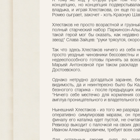
К тому же ход у Стуруа (при том что 
концепцию, но концепция подверстывалас
владыка, и играя Хлестакова, он еще по щ
Ромео сыграет, захочет - хоть Красную Ша
Хлестаков не просто возрастной и грузный
полный старческий набор Паркинсон-Альцг
такой герой мог бы сказать, как недавн
звезд" Слава Зайцев: "руки трясутся, скоро
Так что здесь Хлестаков ничего из себя н
просто уездные чиновники бессовестны и 
недееспособного готовы принять за все
Марьей Антоновной при таком раскладе 
Достоевского.
Однако нетрудно догадаться заранее, б
видимость, да и неинтересно было бы Ка
безногого старика - после предыдущих их
"Ничего себе местечко для кормления со
амплуа проницательного и владетельного 
Нынешний Хлестаков - из того же разряда
оперативно симулировав маразм, он пре
финалу его каталка едет пустой, не счита
Ревизор выходит с палочкой на своих двои
Иваном Александровичем, требует всех сей 