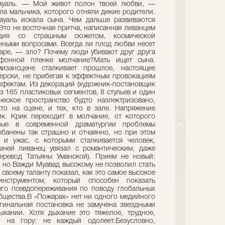
ауаль. — Мой живот полон твоей любви, —
ла мальчика, которого отняли дикие родители.
ауаль искала сына. Чем дальше развиваются
 Это не восточная притча, написанная ливанцем
едия со страшным сюжетом, космической
ными вопросами. Всегда ли плод любви несет
аре, — зло? Почему люди убивают друг друга
фонной пленке молчание?Мать ищет сына.
зансцене сталкивает прошлое, настоящее
терски, не прибегая к эффектным провокациям
фектам. Из декораций (художник-постановщик
з 165 пластиковых сегментов, 8 стульев и один
еское пространство будто наэлектризовано,
кто на сцене, и тех, кто в зале. Напряжение
ик. Крик переходит в молчание, от которого
рвые в современной драматургии проблемы
рбанены так страшно и отчаянно, но при этом
 и ужас, с которыми сталкивается человек,
лачей ливанец увязал с романтическим, даже
еревод Татьяны Уманской). Прием не новый:
, но Важди Муавад высокому не позволил стать
воему таланту показал, как это самое высокое
нструментом, который способен показать
его псевдопереживания по поводу глобальных
бщества.В «Пожарах» нет ни одного медийного
игинальная постановка не замучена звездными
хании. Хотя дыхание это тяжелое, трудное,
и на гору: не каждый одолеет.Безусловно,