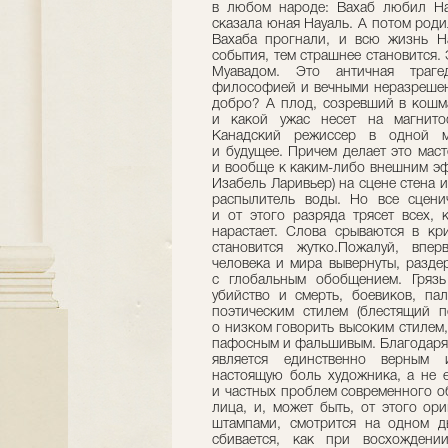
в любом народе: Вахаб любил Н
сказала юная Науаль. А потом роди
Вахаба прогнали, и всю жизнь Н
события, тем страшнее становится.
Муавадом. Это античная траг
философией и вечными неразрешен
добро? А плод, созревший в кошм
и какой ужас несет на магнито
Канадский режиссер в одной ми
и будущее. Причем делает это мас
и вообще к каким-либо внешним эф
Изабель Ларивьер) на сцене стена и
распылитель воды. Но все сценич
и от этого разряда трясет всех, 
нарастает. Слова срываются в кр
становится жутко.Пожалуй, впе
человека и мира вывернуты, разде
с глобальным обобщением. Грязь
убийство и смерть, боевиков, па
поэтическим стилем (блестящий п
о низком говорить высоким стилем
пафосным и фальшивым. Благодаря с
является единственно верным и
настоящую боль художника, а не 
и частных проблем современного о
лица, и, может быть, от этого ор
штампами, смотрится на одном ды
сбивается, как при восхождени