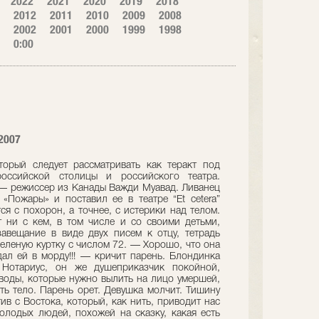
2022
2021
2020
2019
2018
2012
2011
2010
2009
2008
2002
2001
2000
1999
1998
0:00
2007
торый следует рассматривать как теракт под
оссийской столицы и российского театра.
г — режиссер из Канады Важди Муавад. Ливанец
Пожары» и поставил ее в театре “Et cetera”
ся с похорон, а точнее, с истерики над телом.
 ни с кем, в том числе и со своими детьми,
авещание в виде двух писем к отцу, тетрадь
еленую куртку с числом 72. — Хорошо, что она
дал ей в морду!!! — кричит парень. Блондинка
Нотариус, он же душеприказчик покойной,
 воды, которые нужно вылить на лицо умершей,
ть тело. Парень орет. Девушка молчит. Тишину
в с Востока, который, как нить, приводит нас
олодых людей, похожей на сказку, какая есть