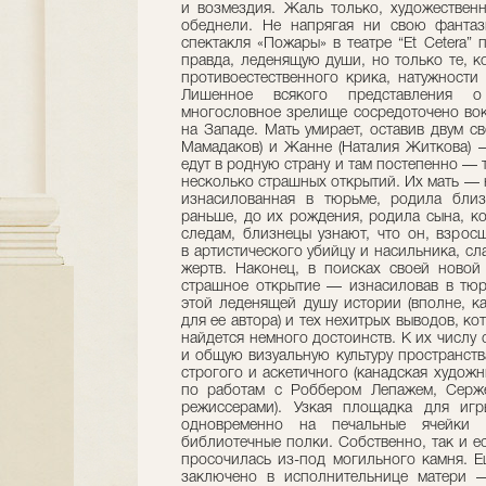
и возмездия. Жаль только, художественн
обеднели. Не напрягая ни свою фантаз
спектакля «Пожары» в театре “Et Cetera”
правда, леденящую души, но только те, к
противоестественного крика, натужности
Лишенное всякого представления о
многословное зрелище сосредоточено вок
на Западе. Мать умирает, оставив двум 
Мамадаков) и Жанне (Наталия Житкова) —
едут в родную страну и там постепенно —
несколько страшных открытий. Их мать — н
изнасилованная в тюрьме, родила близ
раньше, до их рождения, родила сына, ко
следам, близнецы узнают, что он, взрос
в артистического убийцу и насильника, с
жертв. Наконец, в поисках своей новой
страшное открытие — изнасиловав в тюр
этой леденящей душу истории (вполне, к
для ее автора) и тех нехитрых выводов, ко
найдется немного достоинств. К их числу 
и общую визуальную культуру пространств
строгого и аскетичного (канадская худож
по работам с Роббером Лепажем, Серж
режиссерами). Узкая площадка для игр
одновременно на печальные ячейки 
библиотечные полки. Собственно, так и ес
просочилась из-под могильного камня. Е
заключено в исполнительнице матери —