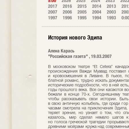
5:00
2026
2025
2024
2023
202
2017
2016
2015
2014
2013
201
2007
2006
2005
2004
2003
200
1997
1996
1995
1994
1993
0:0
История нового Эдипа
Алена Карась
"Российская газета" , 19.03.2007
В московском театре “Et Cetera” канад
происхождения Важди Муавад поставил 
и кровосмешения в Ливане. В пьесе, п
блатной романс, трудно искать документа
исторические подробности, что в ней есть
годы прошлого века. Все они касаются во
бежали в конце 70-х. Сегодняшнему теат
чтобы рассказывать свои истории. Быт
в свою античную колыбель, где среди гор
часами смотрела на приключения Эдипа, 
теряет зрение, но узнает о том, что сп
казалось, мир сделал немало шагов к
но голоса греческой трагедии прорывают
древними мойрами кружа над современным