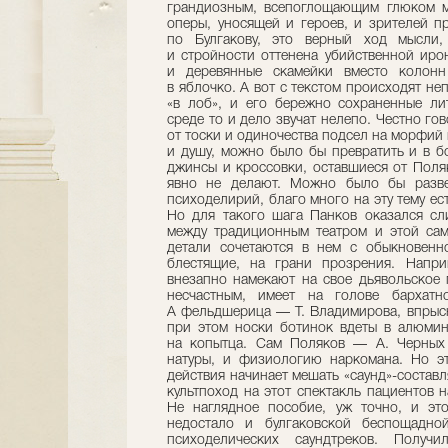
грандиозным, всепоглощающим глюком м
оперы, уносящей и героев, и зрителей п
по Булгакову, это верный ход мысли,
и стройности оттенена убийственной иро
и деревянные скамейки вместо колонн
в яблочко. А вот с текстом происходят неп
«в лоб», и его бережно сохраненные ли
среде то и дело звучат нелепо. Честно го
от тоски и одиночества подсел на морфий 
и душу, можно было бы превратить и в б
джинсы и кроссовки, оставшиеся от Поля
явно не делают. Можно было бы разве
психоделирий, благо много на эту тему ес
Но для такого шага Панков оказался сл
между традиционным театром и этой сам
детали сочетаются в нем с обыкновенн
блестящие, на грани прозрения. Напр
внезапно намекают на свое дьявольское 
несчастным, имеет на голове бархатн
А фельдшерица — Т. Владимирова, впрысн
при этом носки ботинок вдеты в алюмин
на копытца. Сам Поляков — А. Черных 
натуры, и физиологию наркомана. Но эт
действия начинает мешать «саунд»-составл
культпоход на этот спектакль пациентов 
Не наглядное пособие, уж точно, и э
недостало и булгаковской беспощадно
психоделических саундтреков. Получи