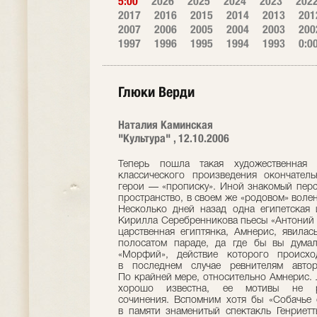
5:00
2026
2025
2024
2023
202
2017
2016
2015
2014
2013
201
2007
2006
2005
2004
2003
200
1997
1996
1995
1994
1993
0:0
Глюки Верди
Наталия Каминская
"Культура" , 12.10.2006
Теперь пошла такая художественная 
классического произведения окончатель
герои — «прописку». Иной знакомый перс
пространство, в своем же «родовом» воле
Несколько дней назад одна египетская 
Кирилла Серебренникова пьесы «Антоний и
царственная египтянка, Амнерис, явила
полосатом параде, да где бы вы дума
«Морфий», действие которого происхо
в последнем случае ревнителям автор
По крайней мере, относительно Амнерис. 
хорошо известна, ее мотивы не р
сочинения. Вспомним хотя бы «Собачье с
в памяти знаменитый спектакль Генриетт