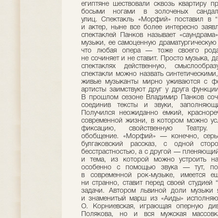
египтяне шествовали сквозь квартиру п
босыми ногами в золоченых сандал
улиц. Спектакль «Морфий» поставил в “
и актер, ныне все более интересно зая
спектаклей Панков называет «саундрама
музыки, ее самоценную драматургическую
что любая опера — тоже своего рода
не сочиняет и не ставит. Просто музыка, д
спектаклях действенную, смыслообра
спектакли можно назвать синтетическими, 
живые музыканты мирно уживаются с фо
артисты заимствуют друг у друга функци
В прошлом сезоне Владимир Панков сочи
соединив тексты и звуки, заполняющ
Получился неожиданно емкий, красноре
современной жизни, в котором можно ус
фиксацию, свойственную Театр
обобщение. «Морфий» — конечно, серье
булгаковский рассказ, с одной стор
бесстрастностью, а с другой — пленяющий
и тема, из которой можно устроить на
особенно с помощью звука — тут, по
в современной рок-музыке, имеется е
ни странно, ставит перед своей студией
задачи. Автором львиной доли музыки 
и знаменитый марш из «Аиды» исполняю
О. Корниевская, играющая оперную див
Полякова, но и вся мужская массовка