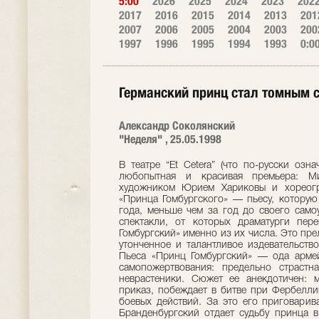
5:00
2026
2025
2024
2023
202
2017
2016
2015
2014
2013
201
2007
2006
2005
2004
2003
200
1997
1996
1995
1994
1993
0:0
Германский принц стал томным 
Александр Соколянский
"Неделя" , 25.05.1998
В театре “Et Сetera” (что по-русски озна
любопытная и красивая премьера: М
художником Юрием Хариковы и хореогр
«Принца Гомбургского» — пьесу, которую
года, меньше чем за год до своего само
спектакли, от которых драматурги пер
Гомбургский» именно из их числа. Это пре
утонченное и талантливое издевательств
Пьеса «Принц Гомбургский» — ода армейс
самопожертвования: предельно страстн
неврастеники. Сюжет ее анекдотичен: 
приказ, побеждает в битве при Фербелли
боевых действий. За это его приговарив
Бранденбургский отдает судьбу принца в