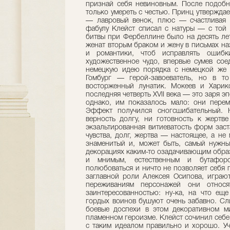
признай себя невиновным. После подобно
только умереть с честью. Принц утверждае
— лавровый венок, плюс — счастливая л
фабулу Клейст списал с натуры — с той 
битвы при Фербеллине было на десять лет
женат вторым браком и жену в письмах на
и романтики, чтоб исправлять ошибк
художественное чудо, впервые сумев сое
немецкую идею порядка с немецкой же м
Гомбург — герой-завоеватель, но в 
восторженный лунатик. Мокеев и Харик
последняя четверть XVII века — это заря 
однако, им показалось мало: они перем
Эффект получился сногсшибательный. Н
верность долгу, ни готовность к жертве
экзальтированная витиеватость форм заст
чувства, долг, жертва — настоящее, а н
знаменитый и, может быть, самый нужны
декорациях каким-то озадачивающим обра
и мнимым, естественным и бутафор
полюбоваться и ничто не позволяет себя 
заглавной роли Алексея Осипова, играют
переживаниям персонажей они относя
заинтересованностью: ну-ка, на что ещ
гордых воинов бушуют очень забавно. 
боевые доспехи в этом декоративном м
пламенном героизме. Клейст сочинил себе 
с таким идеалом правильно и хорошо. Уч