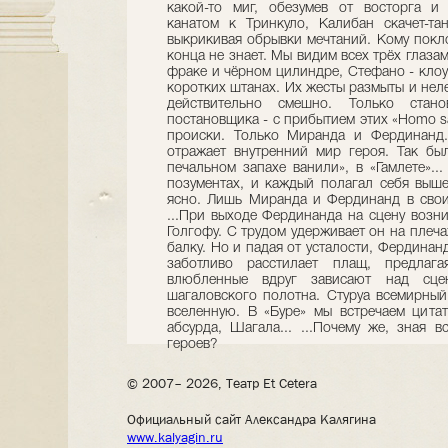
какой-то миг, обезумев от восторга и
канатом к Тринкуло, Калибан скачет-та
выкрикивая обрывки мечтаний. Кому по­кл
конца не знает. Мы видим всех трёх глазам
фраке и чёрном цилиндре, Стефано - клоу
коротких штанах. Их жесты размыты и неле
действительно смешно. Только стан
постановщика - с прибытием этих «Homo sa
происки. Только Миранда и Фердинанд.
отражает вну­тренний мир героя. Так бы
печальном запахе ванили», в «Гамлете»..
позументах, и каж­дый полагал себя выш
ясно. Лишь Миранда и Фердинанд в свои
...При выходе Фердинанда на сцену возник
Голгофу. С трудом удержива­ет он на плеч
балку. Но и падая от усталости, Фердинан
заботливо расстилает плащ, предлаг
влюбленные вдруг зависают над сце
шагаловского полотна. Стуруа всемирный
вселенную. В «Буре» мы встречаем цита
абсурда, Шагала... ...Почему же, зная 
героев?
© 2007– 2026, Театр Et Cetera
Официальный сайт Александра Калягина
www.kalyagin.ru