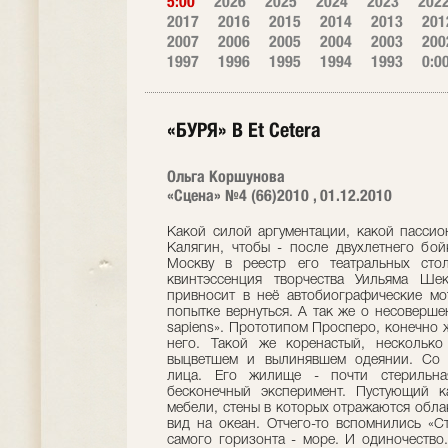
5:00
2026
2025
2024
2023
202
2017
2016
2015
2014
2013
201
2007
2006
2005
2004
2003
200
1997
1996
1995
1994
1993
0:0
«БУРЯ» В Еt Cetera
Ольга Коршунова
«Сцена» №4 (66)2010 , 01.12.2010
Какой силой аргументации, какой пасси
Калягин, чтобы - после двухлетнего бой
Москву в реестр его театральных сто
квинтэссенция творчества Уильяма Шек
привносит в неё автобиографические мо
попытке вернуться. А так же о несоверш
sapiens». Прототипом Просперо, конечно ж
него. Такой же коренастый, несколько
выцветшем и выли­нявшем одеянии. Со 
лица. Его жилище - почти стерильна
бесконечный эксперимент. Пустующий к
мебели, стены в которых отражаются обла
вид на океан. Отчего-то вспомнились «Ст
самого горизонта - море. И одиночество.