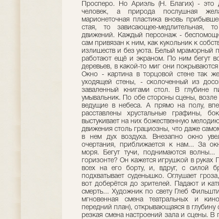
Просперо. Но Ариэль (Н. Благих) - это 
человек, а природа послушная же
марионеточная пластика вновь прибывшег
стая, то зависающее-медлительная, т
движений. Каждый персонаж - беспо­мощн
сам привязан к ним, как кукольник к собст
излишеств и без уюта. Белый мраморный п
работают ещё и экраном. По ним бегут в
деревьев, в какой-то миг они покры­вают
Окно - картина в торцовой стене так же
уходящей стены, - сколоченный из досо
заваленный книгами стол. В глубине пи
умывальник. По обе стороны сцены, возле 
ведущие в небеса. А прямо на полу, впе
расставле­ны хрустальные графины, бо
выстукивает на них божественную мелодию.
движения столь грациозны, что даже само
в нем дух воздуха. Внезапно окно увел
очертания, приближается к нам... За о
моря. Бегут тучи, поднимаются волны...
горизонте? Он кажется игрушкой в руках 
всех на его борту, и, вдруг, с силой б
подхватывает суденышко. Оглушает гроза
вот доберётся до зрителей. Падают и кат
смерть... Художник по свету Глеб Фильшти
мгновенная смена театральных и кин
передний план), открывающаяся в глубину 
резкая смена настроений зала и сцены. В