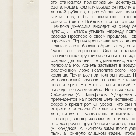
это становится полноправным действующ
сцена, когда в комнату врывается перепуга
детской рубашке, с растрёпанными коси
кричит отцу, чтобы он немедленно остано
разбит... (Так в «Шейлоке», поставленном
Шейлока Джессика выходит на сцену де
чупс"...) ...Пыта­ясь утешить Миранду, по
рассказ Просперо о своем прошлом. Пов
взрослеет. Первая кровь заливает ее коле
Нежно и очень бережно Ариэль подхватыв
будто сеет зернышко. Она и подним
Распушенные струящиеся локоны, платье, в
созрела для любви. Не удивительно, что 
полюбила его. Ариэль застывает в воздух
сколоченном ложе неаполитанского Коро
команда. Почти все при полном параде. Н
из персонажей замечает внезапно, что их
нова и ярка. На Алонзо капитанский к
выглядят весьма достойно. Но так же бога
Себастьяна (А. Никифоров, А.Доронин и
претендентов на престол! Величественно 
скорбно кривит рот. Он уверен, что сын 
интриги и заговоры. Они двигаются вприп
дать, ни взять - марионетки на ниточках
Просперо, вообще их возможности двигатьс
в то же время в другой части острова, сп
(А. Кондаков, А. Осипов) замышляют уб
пьян, а Тринкуло слишком жаден, чтобы