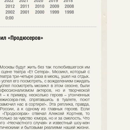
2022
2021
2020
2019
2018
2012
2011
2010
2009
2008
2002
2001
2000
1999
1998
0:00
нил «Продюсеров»
 Москвы будут жить без так полюбившегося им
сцене театра «Ет Сетера». Мюзикл, который с
еатра три-четыре раза в месяц, ушел на отдых.
е успел его посмотреть, с вожделением ожидать
и успел посмотреть мюзикл в этом сезоне, были
офессионализмом актеров, но и творческой
 – к примеру, несколько героев – утонченных
жиссера-гея, спрятавшись в туалете, поют
замочил нас в сортире!». Эта реплика, правда,
России, а к одному из главных героев. Если
в «Продюсерах» отвечал Алексей Кортнев, то
только за чувство юмора, но и за смелость. Что
ого «Несчастного случая» и известный шоу-мэн
литическими и бытовыми реалиями нашей жизни.