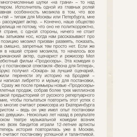
многочисленные шутки «на грани» – то над
тлером. Исполнитель одной из главных ролей
лавная особенность мюзикла в том, что все
р-гей – типаж для Москвы или Петербурга, мне
– рассуждает актер. – Конечно, наше общество
зрелища не потому, что оно не политкорректно,
й стране, с одной стороны, ничего не стоит
 мы затыкаем нос, когда нам рассказывают про
позицию мюзикл призван развеять, показать,
да смешно, запретных тем просто нет. Если же
я в нашей стране мюзикла, то началось все
ериканский актер, сценарист и режиссер Мел
 дебютный фильм «Продюсеры». Эта комедия о
 с постановкой спектакля «Весна для Гитлера»,
Брукс получил «Оскара» за лучший сценарий.
ожили перенести эту историю на Бродвей –
ам написал либретто и музыку для постановки,
. Сразу же после премьеры новые «Продюсеры»
илетных продаж, собрав более трех миллионов
такой предысторией от русского репертуарного
мие, чтобы попытаться повторить этот успех с
но многие считают режиссера из Екатеринбурга
ристом – ведь он уже имел опыт постановки
о девушки». Несколько лет назад в результате
ском театре музыкальной комедии возник
ю (всех бандитов играли 12-летние артисты
 теперь история повторилась уже в Москве,
и считают постановку успешной и талантливой.