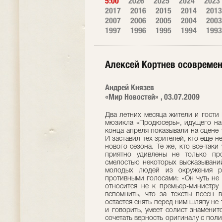
5:00
2026
2025
2024
2023
2017
2016
2015
2014
2013
2007
2006
2005
2004
2003
1997
1996
1995
1994
1993
Алексей Кортнев осовреме
Андрей Князев
«Мир Новостей» , 03.07.2009
Два летних месяца жители и гости
мюзикла «Продюсеры», идущего на 
конца апреля показывали на сцене т
И заставил тех зрителей, кто еще н
нового сезона. Те же, кто все-так
приятно удивлены не только пр
смелостью некоторых высказываний
молодых людей из окружения ре
противными голосами: «Он чуть не 
относится не к премьер-министру 
вспомнить, что за тексты песен 
остается снять перед ним шляпу не 
и говорить, умеет солист знаменит
сочетать верность оригиналу с по