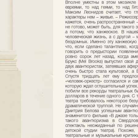
Вполне уместны в этом мюзикле 
евреями, то над геями, то над Ги
Максим Леонидов считает, что г
характеры нем – живые. – Режиссе
кажется, очень распространенный 
не готово, может быть, для такого 
а потому, что ханжеское. В наше
человеческая жизнь, а с другой –
бездомных. Именно эту ханжескую 
что, если сделано талантливо, ког
говорить о предыстории появлени
ровно сорок лет назад, когда ам
Брукс (Mel Brooks) выпустил свой
двух авантюристах, затеявших аферу
очень быстро стала культовой, а 
Спустя тридцать лет ему предл
«человек-оркестр» согласился и с
которую ждал оглушительный успех
побили все рекорды театральных б
долларов в течение одного дня. С 
театра требовалось некоторое безу
драматической труппой. Не случай
Дмитрия Белова успешным авантю
знаменитого фильма «В джазе тольк
такого авантюризма в Свердлов
спектакль неожиданный по решени
детской студии театра). Похоже,
театральные и музыкальные критик