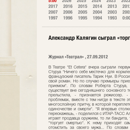
5:00
2026
2025
2024
2023
202
2017
2016
2015
2014
2013
201
2007
2006
2005
2004
2003
200
1997
1996
1995
1994
1993
0:0
Александр Калягин сыграл «тор
Журнал «Театрал» , 27.09.2012
В Театре "Et Cetera" вчера сыграли перв
Стуруа "Ничего себе местечко для кормле
французский писатель Тарик Нуи. В Росс
свой роман. Но по случаю премьеры приех
приемом". По словам Роберта Стуруа, 
существует вне сегодняшнего основного т
прельстила, - признается режиссер. 
проблемах, вместе с тем нигде в тексте 
многослойную притчу, в которой переплет
одиночестве и смерти". "Я впервые столк
перескажешь, - поделился с ИТАР-ТАСС Ал
играет продавца оружием, то ли бандита,
"торгует смертью". К нему приходят с
отомстить за своего мужа... По словам 