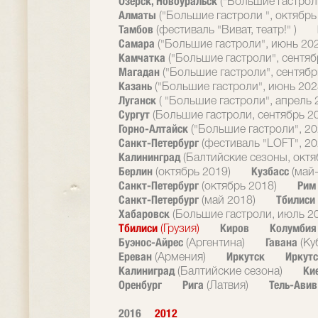
Озерск, Новоуральск
("Большие гастрол
Алматы
("Большие гастроли ", октябрь
Тамбов
(фестиваль "Виват, театр!" )
Самара
("Большие гастроли", июнь 20
Камчатка
("Большие гастроли", сентяб
Магадан
("Большие гастроли", сентябр
Казань
("Большие гастроли", июнь 202
Луганск
( "Большие гастроли", апрель 
Сургут
(Большие гастроли, сентябрь 2
Горно-Алтайск
("Большие гастроли", 20
Санкт-Петербург
(фестиваль "LOFT", 20
Калининград
(Балтийские сезоны, октя
Берлин
Кузбасс
(октябрь 2019)
(май
Санкт-Петербург
Ри
(октябрь 2018)
Санкт-Петербург
Тбилиси
(май 2018)
Хабаровск
(Большие гастроли, июль 2
Тбилиси
Киров
Колумби
(Грузия)
Буэнос-Айрес
Гавана
(Аргентина)
(Ку
Ереван
Иркутск
Иркутс
(Армения)
Калиниград
Ки
(Балтийские сезона)
Оренбург
Рига
Тель-Ави
(Латвия)
2016
2012