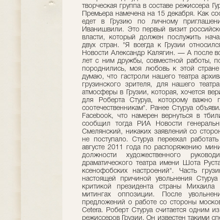
творческая группа в составе режиссера Г
Премьера намечена на 15 декабря. Как соо
едет в Грузию по личному приглашени
Иванишвили. Это первый визит российско
власти, который должен послужить нача
двух стран. "Я всегда к Грузии относи
Новости Александр Калягин. — А после вс
лет с ним дружбы, совместной работы, п
породнились, моя любовь к этой стране
думаю, что гастроли нашего театра архи
грузинского зрителя, для нашего театр
атмосферы в Грузии, которая, хочется вер
для Роберта Стуруа, которому важно п
соотечественникам". Ранее Стуруа объяви
Facebook, что намерен вернуться в тбил
сообщил тогда РИА Новости генеральн
Смелянский, никаких заявлений со сторо
не поступало. Стуруа переехал работат
августе 2011 года по распоряжению мини
должности художественного руководи
драматического театра имени Шота Руст
ксенофобских настроений". Часть грузи
настоящей причиной увольнения Стуруа 
критикой президента страны Михаила 
митингах оппозиции. После увольнен
предложений о работе со стороны москов
Cetera. Роберт Стуруа считается одним 
режиссеров Грузии. Он известен такими сп