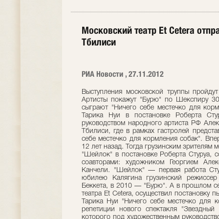
Московский театр Et Cetera отпр
Тбилиси
РИА Новости , 27.11.2012
Выступления московской труппы пройдут
Артисты покажут "Бурю" по Шекспиру 30
сыграют "Ничего себе местечко для корм
Тарика Нуи в постановке Роберта Стур
руководством народного артиста РФ Алек
Тбилиси, где в рамках гастролей предста
себе местечко для кормления собак". Впер
12 лет назад. Тогда грузинским зрителям 
"Шейлок" в постановке Роберта Стуруа, 
соавторами: художником Георгием Але
Канчели. "Шейлок" — первая работа Стур
юбилею Калягина грузинский режиссер
Беккета, в 2010 — "Бурю". А в прошлом се
театра Et Cetera, осуществил постановку 
Тарика Нуи "Ничего себе местечко для к
репетиции нового спектакля "Звездный 
которого под художественным руководство