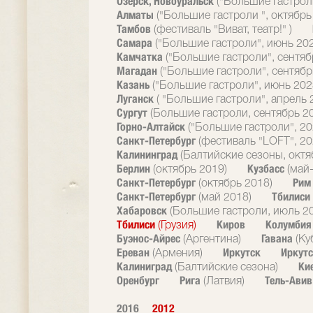
Озерск, Новоуральск
("Большие гастрол
Алматы
("Большие гастроли ", октябрь
Тамбов
(фестиваль "Виват, театр!" )
Самара
("Большие гастроли", июнь 20
Камчатка
("Большие гастроли", сентяб
Магадан
("Большие гастроли", сентябр
Казань
("Большие гастроли", июнь 202
Луганск
( "Большие гастроли", апрель 
Сургут
(Большие гастроли, сентябрь 2
Горно-Алтайск
("Большие гастроли", 20
Санкт-Петербург
(фестиваль "LOFT", 20
Калининград
(Балтийские сезоны, октя
Берлин
Кузбасс
(октябрь 2019)
(май
Санкт-Петербург
Ри
(октябрь 2018)
Санкт-Петербург
Тбилиси
(май 2018)
Хабаровск
(Большие гастроли, июль 2
Тбилиси
Киров
Колумби
(Грузия)
Буэнос-Айрес
Гавана
(Аргентина)
(Ку
Ереван
Иркутск
Иркутс
(Армения)
Калиниград
Ки
(Балтийские сезона)
Оренбург
Рига
Тель-Ави
(Латвия)
2016
2012