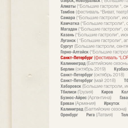
Озерск, Новоуральск
("Большие г
Алматы
("Большие гастроли ", о
Тамбов
(фестиваль "Виват, театр!
Самара
("Большие гастроли", ию
Камчатка
("Большие гастроли", 
Магадан
("Большие гастроли", с
Казань
("Большие гастроли", ию
Луганск
( "Большие гастроли", а
Сургут
(Большие гастроли, сентя
Горно-Алтайск
("Большие гастрол
Санкт-Петербург
(фестиваль "LOF
Калининград
(Балтийские сезоны
Берлин
Кузбас
(октябрь 2019)
Санкт-Петербург
(октябрь 2018)
Санкт-Петербург
Т
(май 2018)
Хабаровск
(Большие гастроли, и
Тбилиси
Киров
Ко
(Грузия)
Буэнос-Айрес
Гав
(Аргентина)
Ереван
Иркутск
(Армения)
Калиниград
(Балтийские сезона)
Оренбург
Рига
Тел
(Латвия)