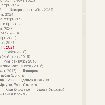
астроли", июнь 2025)
ктябрь 2024)
Кемерово
" )
(сентябрь 2024)
нь 2024)
сентябрь 2023)
ентябрь 2023)
нь 2023)
прель 2023)
брь 2022)
и", 2021)
T", 2021)
, октябрь 2019)
с
(май-июнь 2019)
Рим
(сентябрь 2018)
билиси
(март-апрель 2018)
Белгород
юль 2017)
лумбия
(Богота)
ана
Гданьск
(Куба)
(Польша)
Иркутск, Улан-Удэ, Чита
Киев
Одесса
(Украина)
(Украина)
ь-Авив
(Израиль)