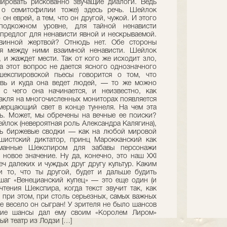
ировать рискованно звучащие диалоги. Ведь
 о семитофилии тоже) здесь речь. Шейлок
он еврей, а тем, что он другой, чужой. И этого
подкожном уровне, для тайной ненависти
 предлог для ненависти явной и нескрываемой.
винной жертвой? Отнюдь нет. Обе стороны
ся между ними взаимной ненависти. Шейлок
, и жаждет мести. Так от кого же исходит зло,
а этот вопрос не дается ясного однозначного
шекспировской пьесы говорится о том, что
овь и куда она ведет людей, — то же можно
 с чего она начинается, и неизвестно, как
такля на многочисленных мониторах появляется
мерцающий свет в конце туннеля. На чем эта
ь. Может, мы обречены на вечные ее поиски?
ейлок (невероятная роль Александра Калягина),
сь биржевые сводки — как на любой мировой
шистский диктатор, принц Марокканский как
манные Шекспиром для забавы персонажи
 новое значение. Ну да, конечно, это наш XXI
еч далеких и чуждых друг другу культур. Каким
и то, что ты другой, будет и дальше будить
шаг «Венецианский купец» — это еще один (и
чтения Шекспира, когда текст звучит так, как
 при этом, при столь серьезных, самых важных
е весело он сыгран! У зрителя не было шансов
акие шансы дал ему своим «Королем Лиром»
ый театр из Лодзи […]