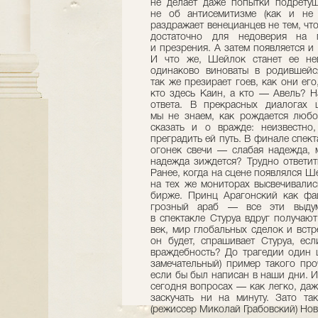
не делает даже попытки подретуш
не об антисемитизме (как и не
раздражает венецианцев не тем, что 
достаточно для недоверия на 
и презрения. А затем появляется и
И что же, Шейлок станет ее не
одинаково виноваты в родившей
так же презирает гоев, как они его
кто здесь Каин, а кто — Авель? Н
ответа. В прекрасных диалогах 
мы не знаем, как рождается люб
сказать и о вражде: неизвестно,
преградить ей путь. В финале спек
огонек свечи — слабая надежда, 
надежда зиждется? Трудно ответит
Ранее, когда на сцене появлялся Ш
на тех же мониторах высвечивали
бирже. Принц Арагонский как фа
грозный араб — все эти выду
в спектакле Стуруа вдруг получают
век, мир глобальных сделок и встр
он будет, спрашивает Стуруа, есл
враждебность? До трагедии один 
замечательный) пример такого про
если бы был написан в наши дни. И
сегодня вопросах — как легко, даж
заскучать ни на минуту. Зато т
(режиссер Миколай Грабовский) Нов