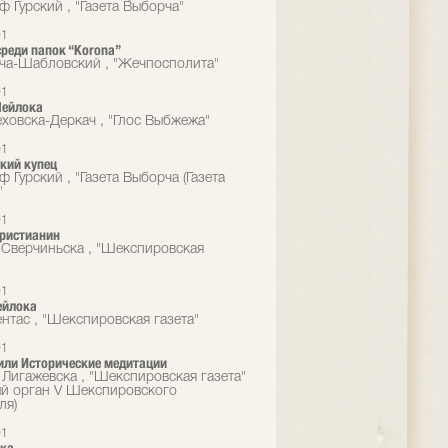
 Гурский , "Газета Выборча"
01
реди папок “Korona”
ча-Шабловский , "Жечпосполита"
01
Шейлока
еховска-Деркач , "Глос Выбжежа"
01
кий купец
 Гурский , "Газета Выборча (Газета
"
01
христианин
Сверчиньска , "Шекспировская
01
ейлока
ентас , "Шекспировская газета"
01
или Исторические медитации
 Лигажевска , "Шекспировская газета"
ый орган V Шекспировского
ля)
01