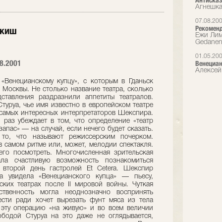
Антиска
Агнешка
07.08.20
Рекоменд
якиш
Ежи Лим
Gedanen
01.05.20
08.2001
Венециан
Алексей
«Венецианскому купцу», с которым в Гданьск
з Москвы. Не столько название театра, сколько
тавления раздразнили аппетиты театралов.
туруа, чье имя известно в европейском театре
з самых интересных интерпретаторов Шекспира.
 раз убеждает в том, что определение «театр
запас» — на случай, если нечего будет сказать.
 то, что называют режиссерским почерком.
в самом ритме или, может, мелодии спектакля.
его посмотреть. Многочисленная зрительская
ала счастливую возможность познакомиться
 второй день гастролей Et Cetera. Шекспир
а увидела «Венецианского купца» — пьесу,
ких театрах после II мировой войны. Чуткая
ственность могла неоднозначно воспринять
ести ради хочет вырезать фунт мяса из тела
 эту операцию «на живую» и во всем величии
ободой Стуруа на это даже не оглядывается,