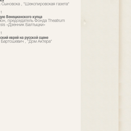
зка
 Сыновска , "Шекспировская газета"
01
ую Венецианского купца
он, председатель Фонда Theatrum
sis «Дзенник Балтыцки»
01
ский еврей на русской сцене
 Бартошевич , "Дом Актера"