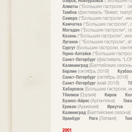
Озерск, Новоуральск
("Большие г
Алматы
("Большие гастроли ", о
Тамбов
(фестиваль "Виват, театр!
Самара
("Большие гастроли", ию
Камчатка
("Большие гастроли", 
Магадан
("Большие гастроли", с
Казань
("Большие гастроли", ию
Луганск
( "Большие гастроли", а
Сургут
(Большие гастроли, сентя
Горно-Алтайск
("Большие гастрол
Санкт-Петербург
(фестиваль "LOF
Калининград
(Балтийские сезоны
Берлин
Кузбас
(октябрь 2019)
Санкт-Петербург
(октябрь 2018)
Санкт-Петербург
Т
(май 2018)
Хабаровск
(Большие гастроли, и
Тбилиси
Киров
Ко
(Грузия)
Буэнос-Айрес
Гав
(Аргентина)
Ереван
Иркутск
(Армения)
Калиниград
(Балтийские сезона)
Оренбург
Рига
Тел
(Латвия)
2001