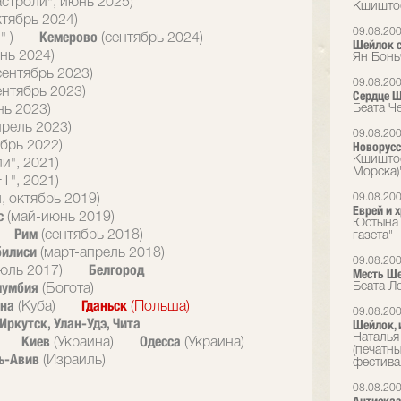
астроли", июнь 2025)
Кшиштоф
ктябрь 2024)
09.08.20
Кемерово
" )
(сентябрь 2024)
Шейлок с
нь 2024)
Ян Бонь
сентябрь 2023)
09.08.20
ентябрь 2023)
Сердце 
Беата Ч
нь 2023)
прель 2023)
09.08.20
брь 2022)
Новорусс
Кшиштоф
и", 2021)
Морска)
T", 2021)
09.08.20
, октябрь 2019)
Еврей и 
с
(май-июнь 2019)
Юстына 
Рим
(сентябрь 2018)
газета"
билиси
(март-апрель 2018)
09.08.20
Белгород
юль 2017)
Месть Ш
лумбия
Беата Л
(Богота)
ана
Гданьск
(Куба)
(Польша)
09.08.20
Иркутск, Улан-Удэ, Чита
Шейлок, 
Наталья
Киев
Одесса
(Украина)
(Украина)
(печатн
ь-Авив
(Израиль)
фестива
08.08.20