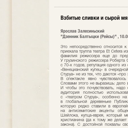
Взбитые сливки и сырой м
Ярослав Залесиньский
"Дзенник Балтыцки (Рейсы)" , 10.
Это непосредственно относится к 
приехала труппа театра Et Cetera и
фамилия режиссера еще до предс
У грузинского режиссера Роберта С
с 70-х годов, репутация одного и
«Венецианский купец» в очередной
Стуруа» не из тех, что даются «про 
В спектакле явно чувствовалось
Словами этого не выразишь: дело 
И чтобы это почувствовать, надо 
аудитория полностью использов
с «театром Стуруа», особенно на
в глобальной деревеньке Публик
которую редко ставили в европейс
на антисемитские акценты обще
Шейлока, купца-еврея, который м
христианина (да к тому же делает
закона). С достойной похвалы св