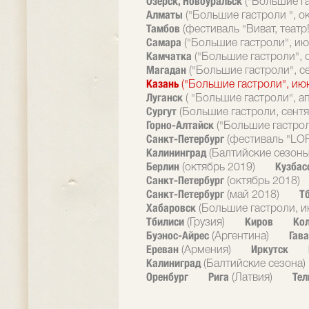
Озерск, Новоуральск
("Большие г
Алматы
("Большие гастроли ", о
Тамбов
(фестиваль "Виват, театр!
Самара
("Большие гастроли", ию
Камчатка
("Большие гастроли", 
Магадан
("Большие гастроли", с
Казань
("Большие гастроли", ию
Луганск
( "Большие гастроли", а
Сургут
(Большие гастроли, сентя
Горно-Алтайск
("Большие гастрол
Санкт-Петербург
(фестиваль "LOF
Калининград
(Балтийские сезоны
Берлин
Кузбас
(октябрь 2019)
Санкт-Петербург
(октябрь 2018)
Санкт-Петербург
Т
(май 2018)
Хабаровск
(Большие гастроли, и
Тбилиси
Киров
Ко
(Грузия)
Буэнос-Айрес
Гав
(Аргентина)
Ереван
Иркутск
(Армения)
Калиниград
(Балтийские сезона)
Оренбург
Рига
Тел
(Латвия)