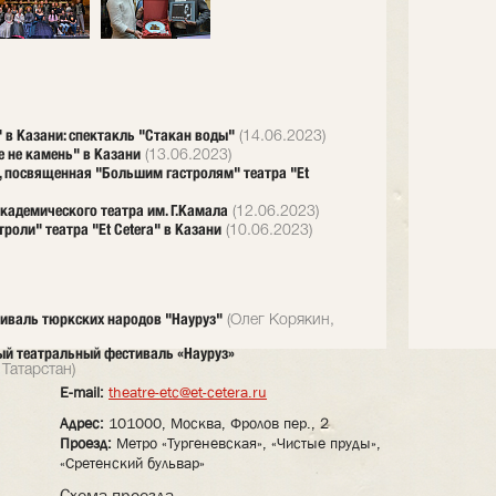
" в Казани: спектакль "Стакан воды"
(14.06.2023)
 не камень" в Казани
(13.06.2023)
, посвященная "Большим гастролям" театра "Et
академического театра им. Г.Камала
(12.06.2023)
троли" театра "Et Cetera" в Казани
(10.06.2023)
иваль тюркских народов "Науруз"
(Олег Корякин,
ый театральный фестиваль «Науруз»
Татарстан)
E-mail:
theatre-etc@et-cetera.ru
Адрес:
101000, Москва, Фролов пер., 2
Проезд:
Метро «Тургеневская», «Чистые пруды»,
«Сретенский бульвар»
Схема проезда