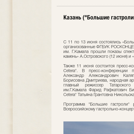
Казань ("Большие гастроли
С 11 по 13 июня состоялись «Больш
организованные ФГБУК РОСКОНЦЕРТ.
им. Г.Камала прошли показы спект
камень» А.Островского (12 июня) и 
Также 11 июня состоится пресс-ко
Cetera". В пресс-конференции 
Александр Александрович Каля
Борисовна Дмитриева, народная ар
главный режиссер Татарского 
им.Г.Камала Фарид Рафкатович Бик
Cetera" Татьяна Грантовна Никольска
Программа "Большие гастроли"
Всероссийскому гастрольно-концер