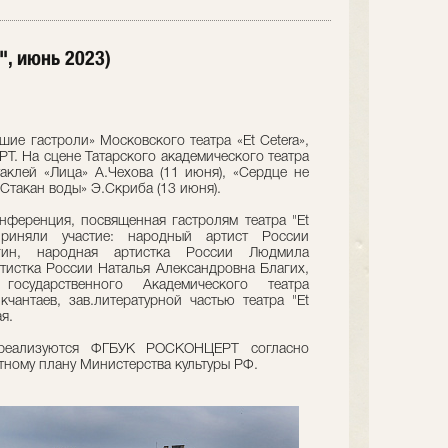
", июнь 2023)
ие гастроли» Московского театра «Et Cetera»,
 На сцене Татарского академического театра
аклей «Лица» А.Чехова (11 июня), «Сердце не
«Стакан воды» Э.Скриба (13 июня).
нференция, посвященная гастролям театра "Et
приняли участие: народный артист России
гин, народная артистка России Людмила
тистка России Наталья Александровна Благих,
государственного Академического театра
чантаев, зав.литературной частью театра "Et
я.
 реализуются ФГБУК РОСКОНЦЕРТ согласно
тному плану Министерства культуры РФ.