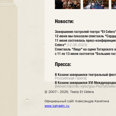
Новости:
Завершение гастролей театра "Et Cetera
12 июня мы показали спектакль "Сердце
11 июня состоялась пресс-конференция
Cetera"
(12.06.2023)
Спектакль "Лица" на сцене Татарского 
с 11 по 13 июня состоятся "Большие гас
Пресса:
В Казани завершился театральный фест
Российская газета)
В Казани завершился XVI Международн
(Министерство культуры Республики 
© 2007– 2026, Театр Et Cetera
Официальный сайт Александра Калягина
www.kalyagin.ru