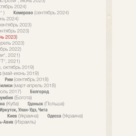
астроли", июнь 2025)
ктябрь 2024)
Кемерово
" )
(сентябрь 2024)
нь 2024)
сентябрь 2023)
ентябрь 2023)
нь 2023)
прель 2023)
брь 2022)
и", 2021)
T", 2021)
, октябрь 2019)
с
(май-июнь 2019)
Рим
(сентябрь 2018)
билиси
(март-апрель 2018)
Белгород
юль 2017)
лумбия
(Богота)
ана
Гданьск
(Куба)
(Польша)
Иркутск, Улан-Удэ, Чита
Киев
Одесса
(Украина)
(Украина)
ь-Авив
(Израиль)