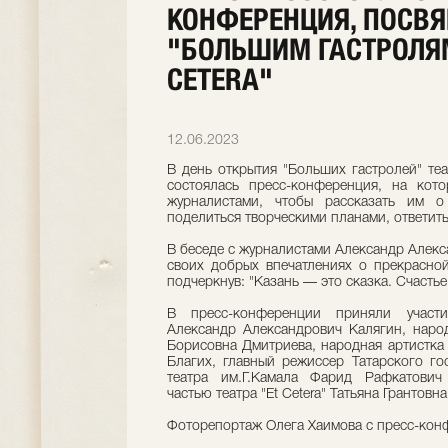
КОНФЕРЕНЦИЯ, ПОСВ
"БОЛЬШИМ ГАСТРОЛЯМ
CETERA"
12.06.2023
В день открытия "Больших гастролей" теат
состоялась пресс-конференция, на кот
журналистами, чтобы рассказать им о
поделиться творческими планами, ответит
В беседе с журналистами Александр Алекс
своих добрых впечатлениях о прекрасной
подчеркнув: "Казань — это сказка. Счастье
В пресс-конференции приняли участ
Александр Александрович Калягин, наро
Борисовна Дмитриева, народная артистка
Благих, главный режиссер Татарского го
театра им.Г.Камала Фарид Рафкатович 
частью театра "Et Cetera" Татьяна Грантовн
Фоторепортаж Олега Хаимова с пресс-кон