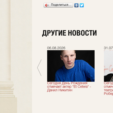
Поделиться…
ДРУГИЕ НОВОСТИ
.2026
06.08.2026
31.07
вершили 33-й
Сегодня День Рождения
Сего
альный сезон!
отмечает актер "Et Cetera" -
отмеч
Данил Никитин
теат
Робер