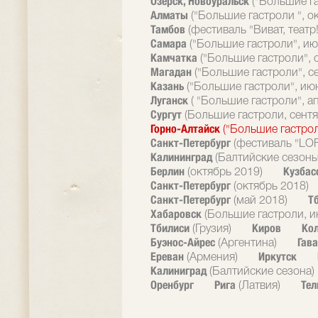
Озерск, Новоуральск
("Большие г
Алматы
("Большие гастроли ", о
Тамбов
(фестиваль "Виват, театр!
Самара
("Большие гастроли", ию
Камчатка
("Большие гастроли", 
Магадан
("Большие гастроли", с
Казань
("Большие гастроли", ию
Луганск
( "Большие гастроли", а
Сургут
(Большие гастроли, сентя
Горно-Алтайск
("Большие гастрол
Санкт-Петербург
(фестиваль "LOF
Калининград
(Балтийские сезоны
Берлин
Кузбас
(октябрь 2019)
Санкт-Петербург
(октябрь 2018)
Санкт-Петербург
Т
(май 2018)
Хабаровск
(Большие гастроли, и
Тбилиси
Киров
Ко
(Грузия)
Буэнос-Айрес
Гав
(Аргентина)
Ереван
Иркутск
(Армения)
Калиниград
(Балтийские сезона)
Оренбург
Рига
Тел
(Латвия)