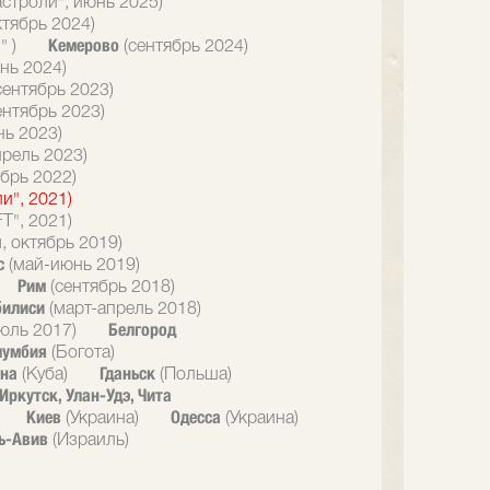
астроли", июнь 2025)
ктябрь 2024)
Кемерово
" )
(сентябрь 2024)
нь 2024)
сентябрь 2023)
ентябрь 2023)
нь 2023)
прель 2023)
брь 2022)
и", 2021)
T", 2021)
, октябрь 2019)
с
(май-июнь 2019)
Рим
(сентябрь 2018)
билиси
(март-апрель 2018)
Белгород
юль 2017)
лумбия
(Богота)
ана
Гданьск
(Куба)
(Польша)
Иркутск, Улан-Удэ, Чита
Киев
Одесса
(Украина)
(Украина)
ь-Авив
(Израиль)