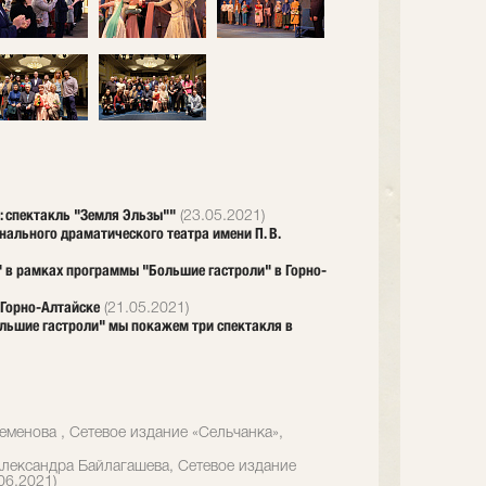
: спектакль "Земля Эльзы""
(23.05.2021)
нального драматического театра имени П. В.
 в рамках программы "Большие гастроли" в Горно-
 Горно-Алтайске
(21.05.2021)
ольшие гастроли" мы покажем три спектакля в
еменова , Сетевое издание «Сельчанка»,
лександра Байлагашева, Сетевое издание
06.2021)