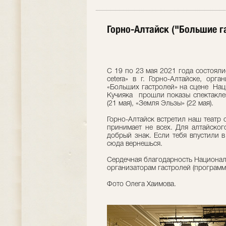
Горно-Алтайск ("Большие га
C 19 по 23 мая 2021 года состояли
cetera» в г. Горно-Алтайске, ор
«Больших гастролей» на сцене Нац
Кучияка прошли показы спектаклей
(21 мая), «Земля Эльзы» (22 мая).
Горно-Алтайск встретил наш театр 
принимает не всех. Для алтайског
добрый знак. Если тебя впустили в
сюда вернешься.
Сердечная благодарность Националь
организаторам гастролей (програм
Фото Олега Хаимова.