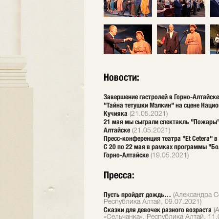
Новости:
Завершение гастролей в Горно-Алтайске
"Тайна тетушки Мэлкин" на сцене Нацио
Кучияка
(21.05.2021)
21 мая мы сыграли спектакль "Пожары"
Алтайске
(21.05.2021)
Пресс-конференция театра "Et Cetera" в
С 20 по 22 мая в рамках программы "Б
Горно-Алтайске
(19.05.2021)
Пресса:
Пусть пройдет дождь…
(Александра С
Республика Алтай, 09.07.2021)
Сказки для девочек разного возраста
(А
«Сельчанка», Республика Алтай, 11.