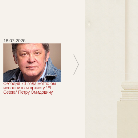
16.07.2026
15.07.2026
Сегодня 73 года могло бы
Сегодня День Рождения
исполниться артисту "Et
отмечает актер "Et Cetera" -
Cetera" Петру Смидовичу
Грант Каграманян