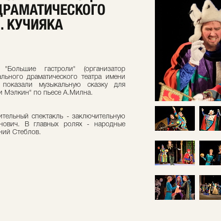
ДРАМАТИЧЕСКОГО
В. КУЧИЯКА
"Большие гастроли" (организатор
льного драматического театра имени
 показали музыкальную сказку для
ки Мэлкин" по пьесе А.Милна.
ительный спектакль - заключительную
нович. В главных ролях - народные
ний Стеблов.