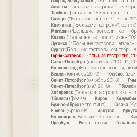
Озерск, Новоуральск
("Большие гастрол
Алматы
("Большие гастроли ", октябрь
Тамбов
(фестиваль "Виват, театр!" )
Самара
("Большие гастроли", июнь 20
Камчатка
("Большие гастроли", сентяб
Магадан
("Большие гастроли", сентябр
Казань
("Большие гастроли", июнь 202
Луганск
( "Большие гастроли", апрель 
Сургут
(Большие гастроли, сентябрь 2
Горно-Алтайск
("Большие гастроли", 20
Санкт-Петербург
(фестиваль "LOFT", 20
Калининград
(Балтийские сезоны, октя
Берлин
Кузбасс
(октябрь 2019)
(май
Санкт-Петербург
Ри
(октябрь 2018)
Санкт-Петербург
Тбилиси
(май 2018)
Хабаровск
(Большие гастроли, июль 2
Тбилиси
Киров
Колумби
(Грузия)
Буэнос-Айрес
Гавана
(Аргентина)
(Ку
Ереван
Иркутск
Иркутс
(Армения)
Калиниград
Ки
(Балтийские сезона)
Оренбург
Рига
Тель-Ави
(Латвия)