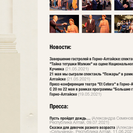
Новости:
Завершение гастролей в Горно-Алтайске: спект
"Тайна тетушки Мэлкин" на сцене Национальног
Кучияка
(21.05.2021)
21 мая мы сыграли спектакль "Пожары" в рамк
Алтайске
(21.05.2021)
Пресс-конференция театра "Et Cetera" в Горно-
С 20 по 22 мая в рамках программы "Большие 
Горно-Алтайске
(19.05.2021)
Пресса:
Пусть пройдет дождь…
(Александра Семенова
Республика Алтай, 09.07.2021)
Сказки для девочек разного возраста
(Алексан
«Сельчанка», Республика Алтай, 11.06.202