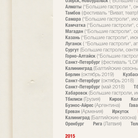
Озерск, Новоуральск
("Большие г
Алматы
("Большие гастроли ", о
Тамбов
(фестиваль "Виват, театр!
Самара
("Большие гастроли", ию
Камчатка
("Большие гастроли", 
Магадан
("Большие гастроли", с
Казань
("Большие гастроли", ию
Луганск
( "Большие гастроли", а
Сургут
(Большие гастроли, сентя
Горно-Алтайск
("Большие гастрол
Санкт-Петербург
(фестиваль "LOF
Калининград
(Балтийские сезоны
Берлин
Кузбас
(октябрь 2019)
Санкт-Петербург
(октябрь 2018)
Санкт-Петербург
Т
(май 2018)
Хабаровск
(Большие гастроли, и
Тбилиси
Киров
Ко
(Грузия)
Буэнос-Айрес
Гав
(Аргентина)
Ереван
Иркутск
(Армения)
Калиниград
(Балтийские сезона)
Оренбург
Рига
Тел
(Латвия)
2015