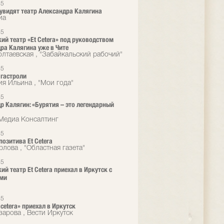
15
увидят театр Александра Калягина
иа
15
ий театр «Et Cetera» под руководством
ра Калягина уже в Чите
лтаевская , "Забайкальский рабочий"
15
гастроли
ия Ильина , "Мои года"
15
р Калягин: «Бурятия – это легендарный
Медиа Консалтинг
15
позитива Et Cetera
рлова , "Областная газета"
15
ий театр Et Cetera приехал в Иркутск с
ями
15
 cetera» приехал в Иркутск
зарова , Вести Иркутск