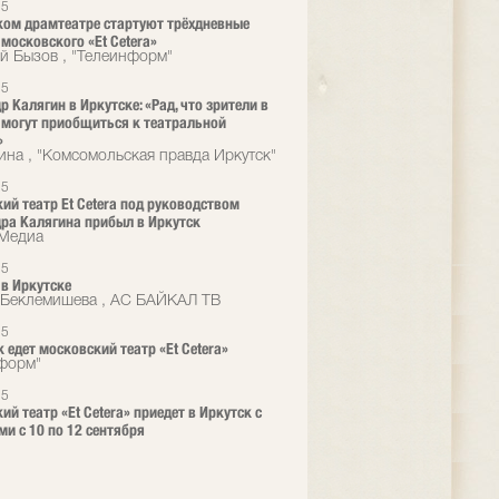
15
ком драмтеатре стартуют трёхдневные
 московского «Et Cetera»
й Бызов , "Телеинформ"
15
р Калягин в Иркутске: «Рад, что зрители в
 могут приобщиться к театральной
»
ина , "Комсомольская правда Иркутск"
15
ий театр Et Cetera под руководством
ра Калягина прибыл в Иркутск
кМедиа
15
в Иркутске
Беклемишева , АС БАЙКАЛ ТВ
15
к едет московский театр «Et Cetera»
форм"
15
ий театр «Et Cetera» приедет в Иркутск с
ми с 10 по 12 сентября