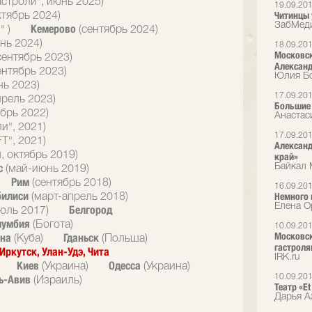
астроли", июнь 2025)
19.09.20
Читинцы 
ктябрь 2024)
ЗабМед
Кемерово
" )
(сентябрь 2024)
нь 2024)
18.09.20
Московск
сентябрь 2023)
Александ
ентябрь 2023)
Юлия Бо
нь 2023)
17.09.20
прель 2023)
Большие 
брь 2022)
Анастас
и", 2021)
17.09.20
T", 2021)
Александ
, октябрь 2019)
край»
с
Байкал 
(май-июнь 2019)
Рим
(сентябрь 2018)
16.09.20
билиси
Немного 
(март-апрель 2018)
Елена О
Белгород
юль 2017)
лумбия
(Богота)
10.09.20
Московск
ана
Гданьск
(Куба)
(Польша)
гастрол
Иркутск, Улан-Удэ, Чита
IRK.ru
Киев
Одесса
(Украина)
(Украина)
ь-Авив
10.09.20
(Израиль)
Театр «Et
Дарья А