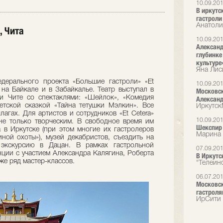
10.09.20
В иркутс
гастроли
Анатоли
, Чита
10.09.20
Александ
глубинке
культуре
Яна Лис
дерального проекта «Большие гастроли» «Et
10.09.20
 на Байкале и в Забайкалье. Театр выступал в
Московск
 и Чите со спектаклями: «Шейлок», «Комедия
Александ
етской сказкой «Тайна тетушки Мэлкин». Все
Иркутс
агах. Для артистов и сотрудников «Et Cetera»
10.09.20
не только творческим. В свободное время им
Шекспир 
 в Иркутске (при этом многие их гастролеров
Марина 
иной охоты»), музей декабристов, съездить на
 экскурсию в Дацан. В рамках гастрольной
07.09.20
ии с участием Александра Калягина, Роберта
В Иркутс
же ряд мастер-классов.
"Телеин
06.07.20
Московск
гастроля
ИрСити