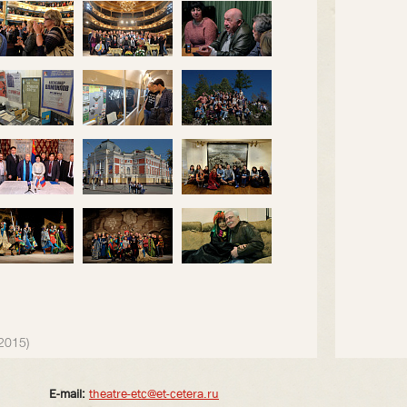
2015)
E-mail:
theatre-etc@et-cetera.ru