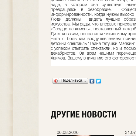
должны видеть не только свой театр, но
виде, в котором она существует нын
превращаясь в безобразие. Общес
информированности, когда нужны высоко
Люди должны видеть лучшие образцы
искусства. Мы рады, что впервые приехали
«Сердце не камень», поставленный петер
Дитятковским, понравится читинскому зри
Чита с большим воодушевлением приним
детский спектакль "Тайна тетушки Мэлкин".
с успехом отыграть спектакли, но и посмо
декабристов. За всем нашими перемещ
Хаимов. Вашему вниманию его фоторепорт
Поделиться…
ДРУГИЕ НОВОСТИ
.2026
06.08.2026
31.07