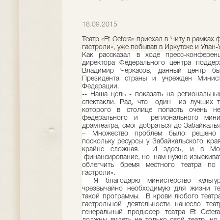
18.09.2015
Театр «Et Cetera» приехал в Читу в рамка
гастроли», уже побывав в Иркутске и Улан-
Как рассказал в ходе пресс-конференц
директора Федерального центра поддер
Владимир Черкасов, данный центр 
Президента страны и учрежден Минист
Федерации.
-- Наша цель - показать на региональ
спектакли. Рад, что один из лучших т
которого в столице попасть очень не
федерального и регионального минис
драмтеатра, смог добраться до Забайкалья
– Множество проблем было решено п
поскольку ресурсы у Забайкальского кра
крайне сложная. И здесь, и в Мос
финансирование, но нам нужно изыскива
облегчить бремя местного театра по
гастроли».
-- Я благодарю министерство культ
чрезвычайно необходимую для жизни те
такой программы. В крови любого театра
гастрольной деятельности нанесло теа
генеральный продюсер театра Et Cete