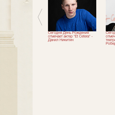
вершили 33-й
Сегодня День Рождения
Сего
альный сезон!
отмечает актер "Et Cetera" -
отмеч
Данил Никитин
теат
Робер