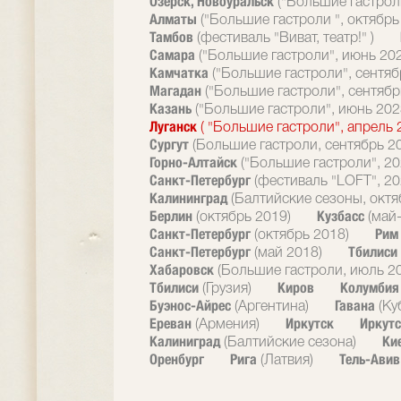
Озерск, Новоуральск
("Большие гастрол
Алматы
("Большие гастроли ", октябрь
Тамбов
(фестиваль "Виват, театр!" )
Самара
("Большие гастроли", июнь 20
Камчатка
("Большие гастроли", сентяб
Магадан
("Большие гастроли", сентябр
Казань
("Большие гастроли", июнь 202
Луганск
( "Большие гастроли", апрель 
Сургут
(Большие гастроли, сентябрь 2
Горно-Алтайск
("Большие гастроли", 20
Санкт-Петербург
(фестиваль "LOFT", 20
Калининград
(Балтийские сезоны, октя
Берлин
Кузбасс
(октябрь 2019)
(май
Санкт-Петербург
Ри
(октябрь 2018)
Санкт-Петербург
Тбилиси
(май 2018)
Хабаровск
(Большие гастроли, июль 2
Тбилиси
Киров
Колумби
(Грузия)
Буэнос-Айрес
Гавана
(Аргентина)
(Ку
Ереван
Иркутск
Иркутс
(Армения)
Калиниград
Ки
(Балтийские сезона)
Оренбург
Рига
Тель-Ави
(Латвия)