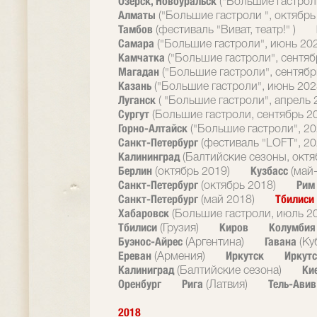
Озерск, Новоуральск
("Большие гастрол
Алматы
("Большие гастроли ", октябрь
Тамбов
(фестиваль "Виват, театр!" )
Самара
("Большие гастроли", июнь 20
Камчатка
("Большие гастроли", сентяб
Магадан
("Большие гастроли", сентябр
Казань
("Большие гастроли", июнь 202
Луганск
( "Большие гастроли", апрель 
Сургут
(Большие гастроли, сентябрь 2
Горно-Алтайск
("Большие гастроли", 20
Санкт-Петербург
(фестиваль "LOFT", 20
Калининград
(Балтийские сезоны, октя
Берлин
Кузбасс
(октябрь 2019)
(май
Санкт-Петербург
Ри
(октябрь 2018)
Санкт-Петербург
Тбилиси
(май 2018)
Хабаровск
(Большие гастроли, июль 2
Тбилиси
Киров
Колумби
(Грузия)
Буэнос-Айрес
Гавана
(Аргентина)
(Ку
Ереван
Иркутск
Иркутс
(Армения)
Калиниград
Ки
(Балтийские сезона)
Оренбург
Рига
Тель-Ави
(Латвия)
2018