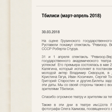
Тбилиси (март-апрель 2018)
30.03.2018
На сцене Грузинского государственног
Руставели покажут спектакль "Ревизор. В
СССР Роберта Стуруа.
31 и 1 апреля спектакль "Ревизор.Ве
государственного академического теат
успехом! Его премьера состоялась в мае 
Калягина, который исполняет в постановк
молодой актер Владимир Скворцов, в д
Кристина Гагуа, Иван Косичкин, Сергей Т
Григорий Старостин и другие.Билеты зад
эти даты. Мы со своей стороны также с в
зрителями Тбилиси.
Спасибо огромное театру и зрителям за те
Также в эти дни в театре им.Шота Ру
фотографа Олега Хаимова, посвященного с