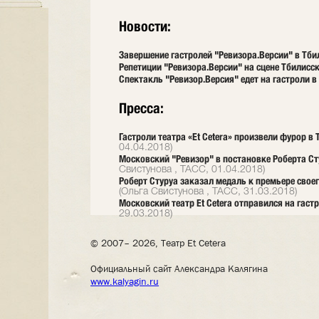
Новости:
Завершение гастролей "Ревизора.Версии" в Тб
Репетиции "Ревизора.Версии" на сцене Тбилисск
Спектакль "Ревизор.Версия" едет на гастроли в
Пресса:
Гастроли театра «Et Сetera» произвели фурор в
04.04.2018)
Московский "Ревизор" в постановке Роберта Ст
Свистунова , ТАСС, 01.04.2018)
Роберт Стуруа заказал медаль к премьере своег
(Ольга Свистунова , ТАСС, 31.03.2018)
Московский театр Et Cetera отправился на гаст
29.03.2018)
© 2007– 2026, Театр Et Cetera
Официальный сайт Александра Калягина
www.kalyagin.ru