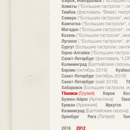
Озерск, Новоуральск
("Большие г
Алматы
("Большие гастроли ", о
Тамбов
(фестиваль "Виват, театр!
Самара
("Большие гастроли", ию
Камчатка
("Большие гастроли", 
Магадан
("Большие гастроли", с
Казань
("Большие гастроли", ию
Луганск
( "Большие гастроли", а
Сургут
(Большие гастроли, сентя
Горно-Алтайск
("Большие гастрол
Санкт-Петербург
(фестиваль "LOF
Калининград
(Балтийские сезоны
Берлин
Кузбас
(октябрь 2019)
Санкт-Петербург
(октябрь 2018)
Санкт-Петербург
Т
(май 2018)
Хабаровск
(Большие гастроли, и
Тбилиси
Киров
Ко
(Грузия)
Буэнос-Айрес
Гав
(Аргентина)
Ереван
Иркутск
(Армения)
Калиниград
(Балтийские сезона)
Оренбург
Рига
Тел
(Латвия)
2016
2012