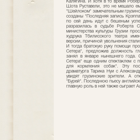
Калягина. И хотя в то время Робе
Шота Руставели, это не мешало ем
"Шейлоком" замечательным грузинс
созданы "Последняя запись Крэппа
по сей день идут с бешеным усп
разразилась в судьбе Роберта С
министерства культуры Грузии про
худрука Тбилисского театра им
версии, причиной увольнения стали
И тогда братскую руку помощи про
Сетера", предложив должность гл
занял в январе нынешнего года. 
Сетера" еще одним спектаклем с п
для кормления собак". Эту пос
драматурга Тарика Нуи с Александ
увидят грузинские зрители. А о
"Бурей". Последнюю пьесу английск
главную роль в ней также сыграет А