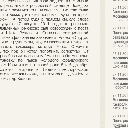
рт Стуруа возглавлял свой родной Театр имени
у работать и в российской столице. Вслед за
30.11.20
ким "триумвиратом" на сцене "Эт Сетера" были
Спектакл
" по Беккету и шекспировская "Буря", которые
Московск
ехом . А потом буря в прямом смысле слова
Ольга С
туруа(*): 17 августа 2011 года по решению
славленный режиссер был освобожден с поста
27.11.20
После до
ени Шота Руставели. Согласно официальной
отправля
 "ксенофобские высказывания" Роберта Стуруа.
руководс
тянул грузинскому другу московский Театр "Эт
Ольга С
авного режиссера, которую Роберт Стуруа и
С тех пор он успел пополнить репертуар "Эт
27.11.20
резабавным названием "Ничего себе местечко
Московски
тановку по пьесе молодого французского
приглаш
ром Калягиным в главной роли 5 и 6 декабря
Эхо Кав
ткроются гастроли в Тбилиси шекспировской
ого классика покажут 30 ноября и 1 декабря. И
27.11.20
Московски
лександр Калягин.
приглаш
Новости
27.11.20
Московск
гастроли
MosDays
27.11.20
После до
приехал 