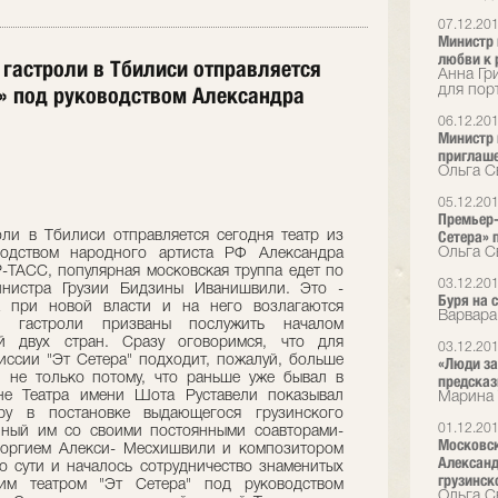
07.12.20
Министр 
любви к 
 гастроли в Тбилиси отправляется
Анна Гр
ра» под руководством Александра
для пор
06.12.20
Министр 
приглаш
Ольга С
05.12.20
Премьер-
Сетера» 
ли в Тбилиси отправляется сегодня театр из
Ольга С
водством народного артиста РФ Александра
Р-ТАСС, популярная московская труппа едет по
03.12.20
инистра Грузии Бидзины Иванишвили. Это -
Буря на 
а при новой власти и на него возлагаются
Варвара
е гастроли призваны послужить началом
ей двух стран. Сразу оговоримся, что для
03.12.20
иссии "Эт Сетера" подходит, пожалуй, больше
«Люди за
И не только потому, что раньше уже бывал в
предска
не Театра имени Шота Руставели показывал
Марина 
у в постановке выдающегося грузинского
01.12.20
нный им со своими постоянными соавторами-
Московск
еоргием Алекси- Месхишвили и композитором
Александ
по сути и началось сотрудничество знаменитых
грузинск
ким театром "Эт Сетера" под руководством
Ольга С