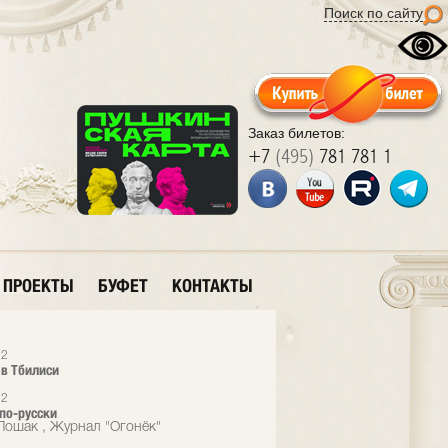
Поиск по сайту
Заказ билетов:
+7
(495)
781 781 1
ПРОЕКТЫ
БУФЕТ
КОНТАКТЫ
12
 в Тбилиси
12
 по-русски
Лошак , Журнал "Огонёк"