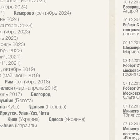
астроли", июнь 2025)
10.12.20
Возвращ
ктябрь 2024)
Андрей 
Кемерово
" )
(сентябрь 2024)
нь 2024)
10.12.20
Роберт Ст
сентябрь 2023)
гастрол
ентябрь 2023)
новости
нь 2023)
09.12.20
прель 2023)
Шекспиро
брь 2022)
Марина 
и", 2021)
08.12.20
T", 2021)
Роберт С
, октябрь 2019)
московск
с
Грузия O
(май-июнь 2019)
Рим
(сентябрь 2018)
07.12.20
билиси
Роберт С
(март-апрель 2018)
Московск
Белгород
юль 2017)
Ольга С
лумбия
(Богота)
ана
Гданьск
07.12.20
(Куба)
(Польша)
Министр 
Иркутск, Улан-Удэ, Чита
Тбилисс
Киев
Одесса
(Украина)
(Украина)
ь-Авив
07.12.20
(Израиль)
Министр 
посетить
«Взгляд