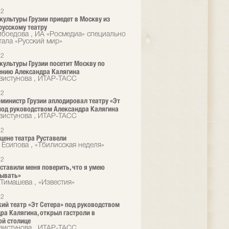
12
культуры Грузии приедет в Москву из
русскому театру
ибоедова , ИА «Росмедиа» специально
тала «Русский мир»
12
культуры Грузии посетит Москву по
ению Александра Калягина
вистунова , ИТАР-ТАСС
12
министр Грузии аплодировал театру «Эт
под руководством Александра Калягина
вистунова , ИТАР-ТАСС
12
сцене театра Руставели
 Есипова , «Тбилисская неделя»
12
ставили меня поверить, что я умею
зывать»
Тимашева , «Известия»
12
ий театр «Эт Сетера» под руководством
ра Калягина, открыл гастроли в
ой столице
вистунова , ИТАР-ТАСС