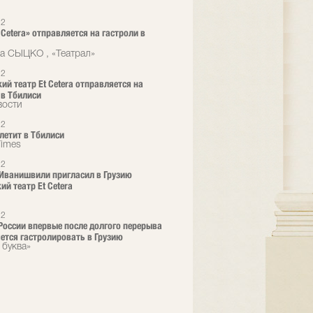
12
 Cetera» отправляется на гастроли в
а СЫЦКО , «Театрал»
12
ий театр Et Cetera отправляется на
 в Тбилиси
вости
12
 летит в Тбилиси
Times
12
Иванишвили пригласил в Грузию
ий театр Et Cetera
12
 России впервые после долгого перерыва
ется гастролировать в Грузию
 буква»