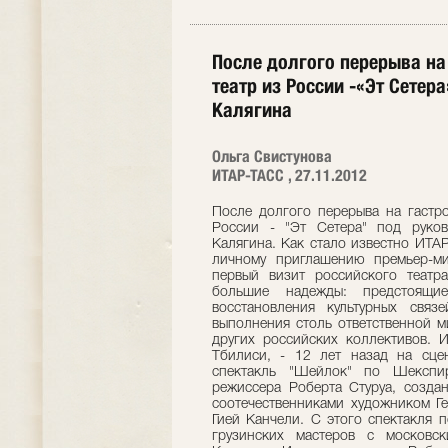
После долгого перерыва на
театр из России -«Эт Сете
Калягина
Ольга Свистунова
ИТАР-ТАСС , 27.11.2012
После долгого перерыва на гастро
России - "Эт Сетера" под руко
Калягина. Как стало известно ИТА
личному приглашению премьер-м
первый визит российского театр
большие надежды: предстоящи
восстановления культурных связ
выполнения столь ответственной м
других российских коллективов. 
Тбилиси, - 12 лет назад на сце
спектакль "Шейлок" по Шекспир
режиссера Роберта Стуруа, созда
соотечественниками художником Г
Гией Канчели. С этого спектакля 
грузинских мастеров с московс