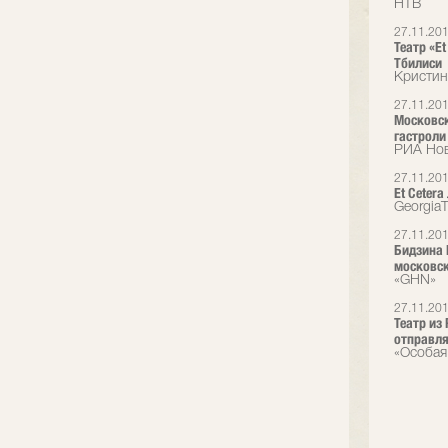
НТВ
27.11.20
Театр «Et
Тбилиси
Кристин
27.11.20
Московск
гастроли
РИА Но
27.11.20
Et Cetera
Georgia
27.11.20
Бидзина 
московск
«GHN»
27.11.20
Театр из
отправля
«Особая