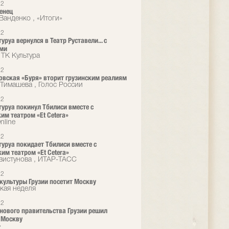
12
енец
Ванденко , «Итоги»
12
уруа вернулся в Театр Руставели... с
ями
 ТК Культура
12
вская «Буря» вторит грузинским реалиям
Тимашева , Голос России
12
туруа покинул Тбилиси вместе с
им театром «Et Cetera»
nline
12
туруа покидает Тбилиси вместе с
им театром «Et Cetera»
вистунова , ИТАР-ТАСС
12
культуры Грузии посетит Москву
кая неделя
12
нового правительства Грузии решил
 Москву
»