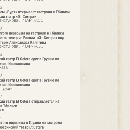
12
ем «Буря» открывает гастроли в Тбилиси
ий театр «Эт Сетера»
вистунова , ИТАР-ТАСС
12
лгого перерыва на гастроли в Тбилиси
ется театр из России -«Эт Сетера» под
твом Александра Калягина
вистунова , ИТАР-ТАСС
12
й театр Et Cetera едет в Грузию по
ению Иванишвили
каза
12
й театр Et Cetera едет в Грузию по
ению Иванишвили
-Грузия
12
ий театр Et Cetera отправляется на
 в Тбилиси
.ru
12
лгого перерыва в Грузию на гастроли
российский театр Et Cetera