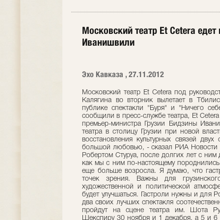
Московский театр Et Cetera еде
Иванишвили
Эхо Кавказа , 27.11.2012
Московский театр Et Cetera под руковод
Калягина во вторник вылетает в Тбилис
публике спектакли "Буря" и "Ничего себ
сообщили в пресс-службе театра, Et Ceter
премьер-министра Грузии Бидзины Ивани
театра в столицу Грузии при новой влас
восстановления культурных связей двух 
большой любовью, - сказал РИА Новости А
Робертом Стуруа, после долгих лет с ним 
как мы с ним по-настоящему породнились,
еще больше возросла. Я думаю, что гаст
точек зрения. Важны для грузинског
художественной и политической атмосфер
будет улучшаться. Гастроли нужны и для Р
два своих лучших спектакля соотечествен
пройдут на сцене театра им. Шота Ру
Шекспиру 30 ноября и 1 декабря, а 5 и 6