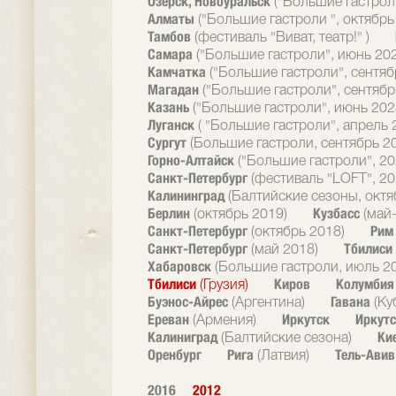
Озерск, Новоуральск
("Большие гастрол
Алматы
("Большие гастроли ", октябрь
Тамбов
(фестиваль "Виват, театр!" )
Самара
("Большие гастроли", июнь 20
Камчатка
("Большие гастроли", сентяб
Магадан
("Большие гастроли", сентябр
Казань
("Большие гастроли", июнь 202
Луганск
( "Большие гастроли", апрель 
Сургут
(Большие гастроли, сентябрь 2
Горно-Алтайск
("Большие гастроли", 20
Санкт-Петербург
(фестиваль "LOFT", 20
Калининград
(Балтийские сезоны, октя
Берлин
Кузбасс
(октябрь 2019)
(май
Санкт-Петербург
Ри
(октябрь 2018)
Санкт-Петербург
Тбилиси
(май 2018)
Хабаровск
(Большие гастроли, июль 2
Тбилиси
Киров
Колумби
(Грузия)
Буэнос-Айрес
Гавана
(Аргентина)
(Ку
Ереван
Иркутск
Иркутс
(Армения)
Калиниград
Ки
(Балтийские сезона)
Оренбург
Рига
Тель-Ави
(Латвия)
2016
2012