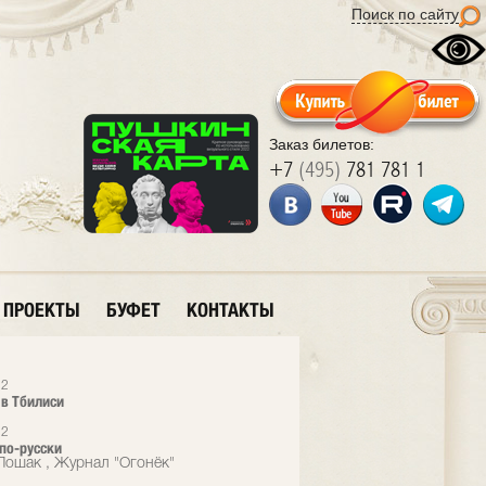
Поиск по сайту
Заказ билетов:
+7
(495)
781 781 1
ПРОЕКТЫ
БУФЕТ
КОНТАКТЫ
12
 в Тбилиси
12
 по-русски
Лошак , Журнал "Огонёк"