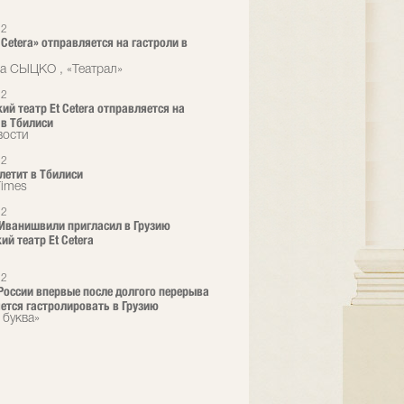
12
 Cetera» отправляется на гастроли в
а СЫЦКО , «Театрал»
12
ий театр Et Cetera отправляется на
 в Тбилиси
вости
12
 летит в Тбилиси
Times
12
Иванишвили пригласил в Грузию
ий театр Et Cetera
12
 России впервые после долгого перерыва
ется гастролировать в Грузию
 буква»