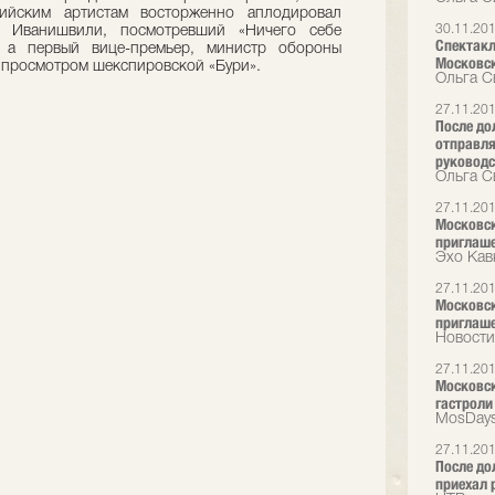
сийским артистам восторженно аплодировал
30.11.20
а Иванишвили, посмотревший «Ничего себе
Спектакл
, а первый вице-премьер, министр обороны
Московск
 просмотром шекспировской «Бури».
Ольга С
27.11.20
После до
отправля
руководс
Ольга С
27.11.20
Московски
приглаш
Эхо Кав
27.11.20
Московски
приглаш
Новости
27.11.20
Московск
гастроли
MosDays
27.11.20
После до
приехал 