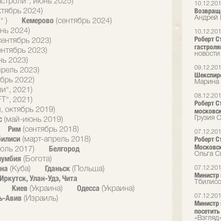
астроли", июнь 2025)
10.12.20
Возвращ
ктябрь 2024)
Андрей 
Кемерово
" )
(сентябрь 2024)
нь 2024)
10.12.20
Роберт Ст
сентябрь 2023)
гастрол
ентябрь 2023)
новости
нь 2023)
09.12.20
прель 2023)
Шекспиро
брь 2022)
Марина 
и", 2021)
08.12.20
T", 2021)
Роберт С
, октябрь 2019)
московск
с
Грузия O
(май-июнь 2019)
Рим
(сентябрь 2018)
07.12.20
билиси
Роберт С
(март-апрель 2018)
Московск
Белгород
юль 2017)
Ольга С
лумбия
(Богота)
ана
Гданьск
07.12.20
(Куба)
(Польша)
Министр 
Иркутск, Улан-Удэ, Чита
Тбилисс
Киев
Одесса
(Украина)
(Украина)
ь-Авив
07.12.20
(Израиль)
Министр 
посетить
«Взгляд