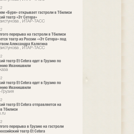
12
ем «Буря» открывает гастроли в Тбилиси
ий театр «Эт Сетера»
вистунова , ИТАР-ТАСС
12
лгого перерыва на гастроли в Тбилиси
ется театр из России -«Эт Сетера» под
твом Александра Калягина
вистунова , ИТАР-ТАСС
12
й театр Et Cetera едет в Грузию по
ению Иванишвили
каза
12
й театр Et Cetera едет в Грузию по
ению Иванишвили
-Грузия
12
ий театр Et Cetera отправляется на
 в Тбилиси
.ru
12
лгого перерыва в Грузию на гастроли
российский театр Et Cetera