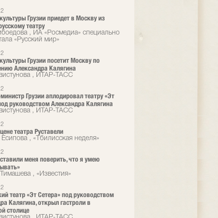
12
культуры Грузии приедет в Москву из
русскому театру
ибоедова , ИА «Росмедиа» специально
тала «Русский мир»
12
культуры Грузии посетит Москву по
ению Александра Калягина
вистунова , ИТАР-ТАСС
12
министр Грузии аплодировал театру «Эт
под руководством Александра Калягина
вистунова , ИТАР-ТАСС
12
сцене театра Руставели
 Есипова , «Тбилисская неделя»
12
ставили меня поверить, что я умею
зывать»
Тимашева , «Известия»
12
ий театр «Эт Сетера» под руководством
ра Калягина, открыл гастроли в
ой столице
вистунова , ИТАР-ТАСС