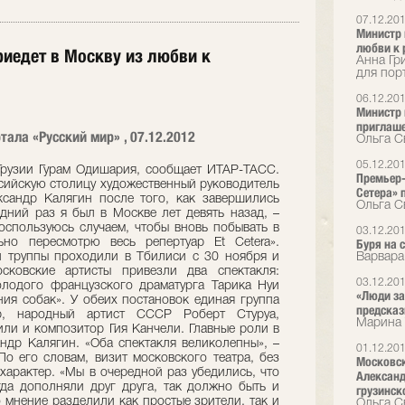
07.12.20
Министр 
любви к 
риедет в Москву из любви к
Анна Гр
для пор
06.12.20
Министр 
приглаш
тала «Русский мир» , 07.12.2012
Ольга С
05.12.20
Грузии Гурам Одишария, сообщает ИТАР-ТАСС.
Премьер-
ссийскую столицу художественный руководитель
Сетера» 
ксандр Калягин после того, как завершились
Ольга С
едний раз я был в Москве лет девять назад, –
оспользуюсь случаем, чтобы вновь побывать в
03.12.20
ьно пересмотрю весь репертуар Et Cetera».
Буря на 
й труппы проходили в Тбилиси с 30 ноября и
Варвара
сковские артисты привезли два спектакля:
03.12.20
лодого французского драматурга Тарика Нуи
«Люди за
ния собак». У обеих постановок единая группа
предска
ёр, народный артист СССР Роберт Стуруа,
Марина 
ли и композитор Гия Канчели. Главные роли в
ндр Калягин. «Оба спектакля великолепны», –
01.12.20
По его словам, визит московского театра, без
Московск
характер. «Мы в очередной раз убедились, что
Александ
егда дополняли друг друга, так должно быть и
грузинск
о мнение разделили как простые зрители, так и
Ольга С