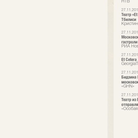
НТВ
27.11.20
Театр «Et
Тбилиси
Кристин
27.11.20
Московск
гастроли
РИА Но
27.11.20
Et Cetera
Georgia
27.11.20
Бидзина 
московск
«GHN»
27.11.20
Театр из
отправля
«Особая