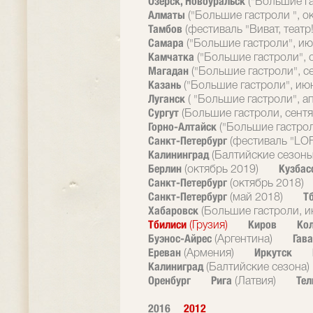
Озерск, Новоуральск
("Большие г
Алматы
("Большие гастроли ", о
Тамбов
(фестиваль "Виват, театр!
Самара
("Большие гастроли", ию
Камчатка
("Большие гастроли", 
Магадан
("Большие гастроли", с
Казань
("Большие гастроли", ию
Луганск
( "Большие гастроли", а
Сургут
(Большие гастроли, сентя
Горно-Алтайск
("Большие гастрол
Санкт-Петербург
(фестиваль "LOF
Калининград
(Балтийские сезоны
Берлин
Кузбас
(октябрь 2019)
Санкт-Петербург
(октябрь 2018)
Санкт-Петербург
Т
(май 2018)
Хабаровск
(Большие гастроли, и
Тбилиси
Киров
Ко
(Грузия)
Буэнос-Айрес
Гав
(Аргентина)
Ереван
Иркутск
(Армения)
Калиниград
(Балтийские сезона)
Оренбург
Рига
Тел
(Латвия)
2016
2012