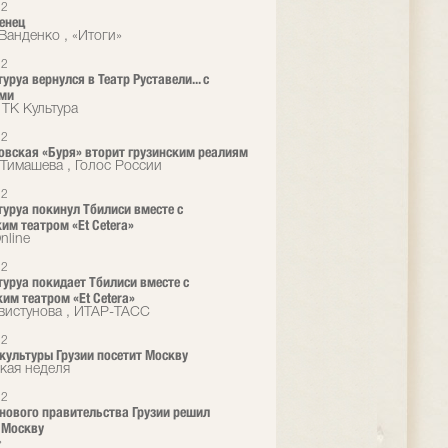
12
енец
Ванденко , «Итоги»
12
уруа вернулся в Театр Руставели... с
ями
 ТК Культура
12
вская «Буря» вторит грузинским реалиям
Тимашева , Голос России
12
туруа покинул Тбилиси вместе с
им театром «Et Cetera»
nline
12
туруа покидает Тбилиси вместе с
им театром «Et Cetera»
вистунова , ИТАР-ТАСС
12
культуры Грузии посетит Москву
кая неделя
12
нового правительства Грузии решил
 Москву
»