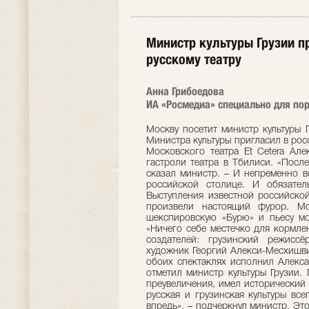
Министр культуры Грузии п
русскому театру
Анна Грибоедова
ИА «Росмедиа» специально для пор
Москву посетит министр культуры 
Министра культуры пригласил в ро
Московского театра Et Cetera Але
гастроли театра в Тбилиси. «Посл
сказал министр. – И непременно в
российской столице. И обязател
Выступления известной российско
произвели настоящий фурор. Мо
шекспировскую «Бурю» и пьесу мо
«Ничего себе местечко для кормле
создателей: грузинский режисс
художник Георгий Алекси-Месхишви
обоих спектаклях исполнил Алекса
отметил министр культуры Грузии. 
преувеличения, имел исторический 
русская и грузинская культуры вс
впредь», – подчеркнул министр. Эт