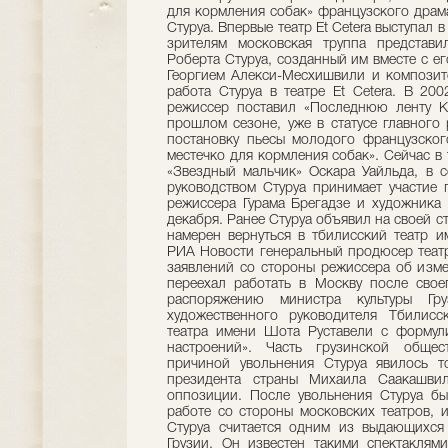
для кормления собак» французского драма
Стуруа. Впервые театр Et Cetera выступал 
зрителям московская труппа представи
Роберта Стуруа, созданный им вместе с е
Георгием Алекси-Месхишвили и композит
работа Стуруа в театре Et Cetera. В 20
режиссер поставил «Последнюю ленту Кр
прошлом сезоне, уже в статусе главного 
постановку пьесы молодого французског
местечко для кормления собак». Сейчас в 
«Звездный мальчик» Оскара Уайльда, в 
руководством Стуруа принимает участие г
режиссера Гурама Брегадзе и художника
декабря. Ранее Стуруа объявил на своей с
намерен вернуться в тбилисский театр и
РИА Новости генеральный продюсер театр
заявлений со стороны режиссера об измен
переехал работать в Москву после свое
распоряжению министра культуры Г
художественного руководителя Тбилисск
театра имени Шота Руставели с формул
настроений». Часть грузинской общес
причиной увольнения Стуруа явилось т
президента страны Михаила Саакашвил
оппозиции. После увольнения Стуруа б
работе со стороны московских театров, и
Стуруа считается одним из выдающихся
Грузии. Он известен такими спектаклям