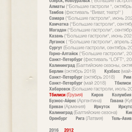
Озерск, Новоуральск
("Большие гастрол
Алматы
("Большие гастроли ", октябрь
Тамбов
(фестиваль "Виват, театр!" )
Самара
("Большие гастроли", июнь 20
Камчатка
("Большие гастроли", сентяб
Магадан
("Большие гастроли", сентябр
Казань
("Большие гастроли", июнь 202
Луганск
( "Большие гастроли", апрель 
Сургут
(Большие гастроли, сентябрь 2
Горно-Алтайск
("Большие гастроли", 20
Санкт-Петербург
(фестиваль "LOFT", 20
Калининград
(Балтийские сезоны, октя
Берлин
Кузбасс
(октябрь 2019)
(май
Санкт-Петербург
Ри
(октябрь 2018)
Санкт-Петербург
Тбилиси
(май 2018)
Хабаровск
(Большие гастроли, июль 2
Тбилиси
Киров
Колумби
(Грузия)
Буэнос-Айрес
Гавана
(Аргентина)
(Ку
Ереван
Иркутск
Иркутс
(Армения)
Калиниград
Ки
(Балтийские сезона)
Оренбург
Рига
Тель-Ави
(Латвия)
2016
2012