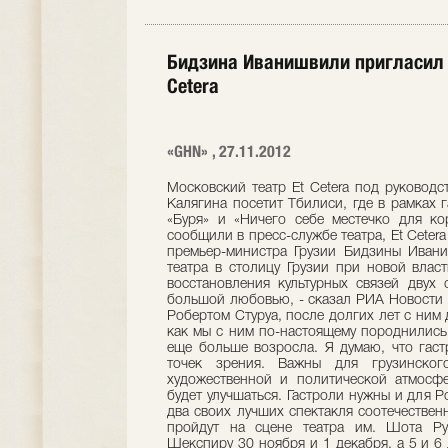
Бидзина Иванишвили пригласил в
Cetera
«GHN» , 27.11.2012
Московский театр Et Cetera под руковод
Калягина посетит Тбилиси, где в рамках 
«Буря» и «Ничего себе местечко для ко
сообщили в пресс-службе театра, Et Ceter
премьер-министра Грузии Бидзины Ивани
театра в столицу Грузии при новой влас
восстановления культурных связей двух 
большой любовью, - сказал РИА Новости А
Робертом Стуруа, после долгих лет с ним 
как мы с ним по-настоящему породнились,
еще больше возросла. Я думаю, что гаст
точек зрения. Важны для грузинског
художественной и политической атмосфер
будет улучшаться. Гастроли нужны и для Р
два своих лучших спектакля соотечествен
пройдут на сцене театра им. Шота Ру
Шекспиру 30 ноября и 1 декабря, а 5 и 6