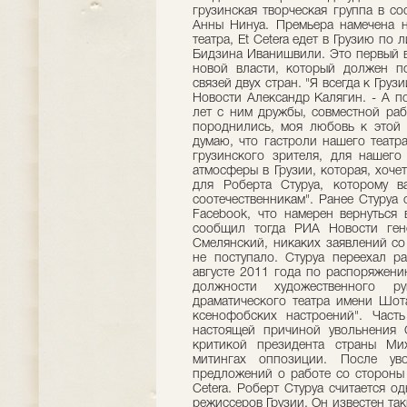
грузинская творческая группа в с
Анны Нинуа. Премьера намечена н
театра, Et Cetera едет в Грузию п
Бидзина Иванишвили. Это первый в
новой власти, который должен по
связей двух стран. "Я всегда к Гру
Новости Александр Калягин. - А п
лет с ним дружбы, совместной раб
породнились, моя любовь к этой 
думаю, что гастроли нашего театр
грузинского зрителя, для нашего
атмосферы в Грузии, которая, хочет
для Роберта Стуруа, которому в
соотечественникам". Ранее Стуруа
Facebook, что намерен вернуться 
сообщил тогда РИА Новости ген
Смелянский, никаких заявлений со
не поступало. Стуруа переехал р
августе 2011 года по распоряжени
должности художественного рук
драматического театра имени Шот
ксенофобских настроений". Часть
настоящей причиной увольнения С
критикой президента страны Ми
митингах оппозиции. После ув
предложений о работе со стороны 
Cetera. Роберт Стуруа считается 
режиссеров Грузии. Он известен та