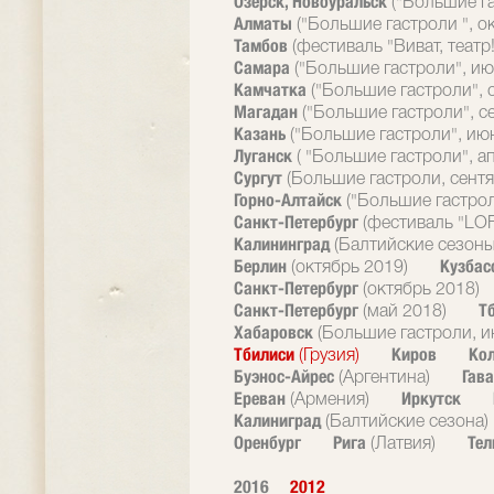
Озерск, Новоуральск
("Большие г
Алматы
("Большие гастроли ", о
Тамбов
(фестиваль "Виват, театр!
Самара
("Большие гастроли", ию
Камчатка
("Большие гастроли", 
Магадан
("Большие гастроли", с
Казань
("Большие гастроли", ию
Луганск
( "Большие гастроли", а
Сургут
(Большие гастроли, сентя
Горно-Алтайск
("Большие гастрол
Санкт-Петербург
(фестиваль "LOF
Калининград
(Балтийские сезоны
Берлин
Кузбас
(октябрь 2019)
Санкт-Петербург
(октябрь 2018)
Санкт-Петербург
Т
(май 2018)
Хабаровск
(Большие гастроли, и
Тбилиси
Киров
Ко
(Грузия)
Буэнос-Айрес
Гав
(Аргентина)
Ереван
Иркутск
(Армения)
Калиниград
(Балтийские сезона)
Оренбург
Рига
Тел
(Латвия)
2016
2012