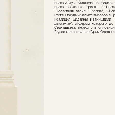
пьесе Артура Миллера The Crucibl
пьесе Бертольта Брехта. В Рос
"Последняя запись Креппа", "Шейл
итогам парламентских выборов в Г
коалиция Бидзины Иванишвили "Г
движение", лидером которого до
Саакашвили, перешло в оппозици
Грузии стал писатель Гурам Одишар