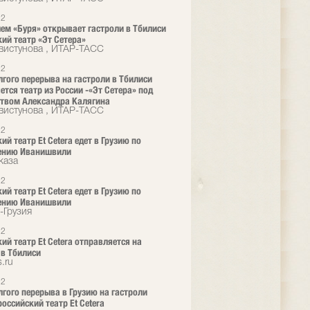
12
ем «Буря» открывает гастроли в Тбилиси
ий театр «Эт Сетера»
вистунова , ИТАР-ТАСС
12
лгого перерыва на гастроли в Тбилиси
ется театр из России -«Эт Сетера» под
твом Александра Калягина
вистунова , ИТАР-ТАСС
12
й театр Et Cetera едет в Грузию по
ению Иванишвили
каза
12
й театр Et Cetera едет в Грузию по
ению Иванишвили
-Грузия
12
ий театр Et Cetera отправляется на
 в Тбилиси
.ru
12
лгого перерыва в Грузию на гастроли
российский театр Et Cetera