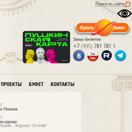
Поиск по сайту
Заказ билетов:
+7
(495)
781 781 1
ПРОЕКТЫ
БУФЕТ
КОНТАКТЫ
12
 в Тбилиси
12
 по-русски
Лошак , Журнал "Огонёк"