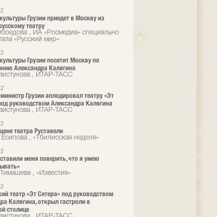
12
культуры Грузии приедет в Москву из
русскому театру
ибоедова , ИА «Росмедиа» специально
тала «Русский мир»
12
культуры Грузии посетит Москву по
ению Александра Калягина
вистунова , ИТАР-ТАСС
12
министр Грузии аплодировал театру «Эт
под руководством Александра Калягина
вистунова , ИТАР-ТАСС
12
сцене театра Руставели
 Есипова , «Тбилисская неделя»
12
ставили меня поверить, что я умею
зывать»
Тимашева , «Известия»
12
ий театр «Эт Сетера» под руководством
ра Калягина, открыл гастроли в
ой столице
вистунова , ИТАР-ТАСС