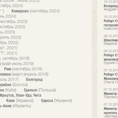
астроли", июнь 2025)
10.12.20
Возвращ
ктябрь 2024)
Андрей 
Кемерово
" )
(сентябрь 2024)
нь 2024)
10.12.20
Роберт Ст
сентябрь 2023)
гастрол
ентябрь 2023)
новости
нь 2023)
09.12.20
прель 2023)
Шекспиро
брь 2022)
Марина 
и", 2021)
08.12.20
T", 2021)
Роберт С
, октябрь 2019)
московск
с
Грузия O
(май-июнь 2019)
Рим
(сентябрь 2018)
07.12.20
билиси
Роберт С
(март-апрель 2018)
Московск
Белгород
юль 2017)
Ольга С
лумбия
(Богота)
ана
Гданьск
07.12.20
(Куба)
(Польша)
Министр 
Иркутск, Улан-Удэ, Чита
Тбилисс
Киев
Одесса
(Украина)
(Украина)
ь-Авив
07.12.20
(Израиль)
Министр 
посетить
«Взгляд