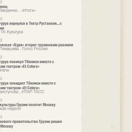
12
енец
Ванденко , «Итоги»
12
уруа вернулся в Театр Руставели... с
ями
 ТК Культура
12
вская «Буря» вторит грузинским реалиям
Тимашева , Голос России
12
туруа покинул Тбилиси вместе с
им театром «Et Cetera»
nline
12
туруа покидает Тбилиси вместе с
им театром «Et Cetera»
вистунова , ИТАР-ТАСС
12
культуры Грузии посетит Москву
кая неделя
12
нового правительства Грузии решил
 Москву
»