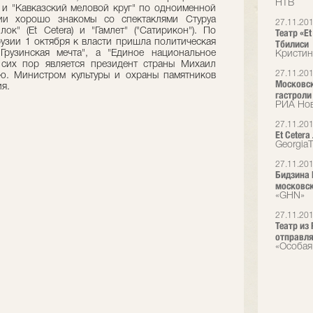
НТВ
e и "Кавказский меловой круг" по одноименной
сии хорошо знакомы со спектаклями Стуруа
27.11.20
ок" (Et Cetera) и "Гамлет" ("Сатирикон"). По
Театр «Et
рузии 1 октября к власти пришла политическая
Тбилиси
рузинская мечта", а "Единое национальное
Кристин
 сих пор является президент страны Михаил
27.11.20
ю. Министром культуры и охраны памятников
Московск
ия.
гастроли
РИА Но
27.11.20
Et Cetera
Georgia
27.11.20
Бидзина 
московск
«GHN»
27.11.20
Театр из
отправля
«Особая