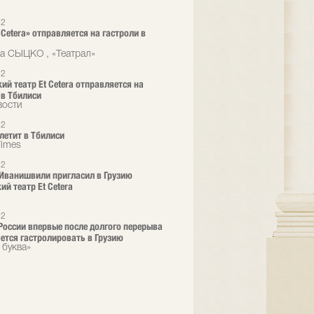
12
 Cetera» отправляется на гастроли в
а СЫЦКО , «Театрал»
12
ий театр Et Cetera отправляется на
 в Тбилиси
вости
12
 летит в Тбилиси
Times
12
Иванишвили пригласил в Грузию
ий театр Et Cetera
12
 России впервые после долгого перерыва
ется гастролировать в Грузию
 буква»