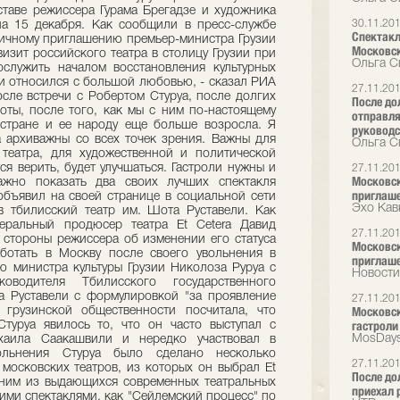
оставе режиссера Гурама Брегадзе и художника
30.11.20
а 15 декабря. Как сообщили в пресс-службе
Спектакл
о личному приглашению премьер-министра Грузии
Московск
изит российского театра в столицу Грузии при
Ольга С
служить началом восстановления культурных
зии относился с большой любовью, - сказал РИА
27.11.20
осле встречи с Робертом Стуруа, после долгих
После до
оты, после того, как мы с ним по-настоящему
отправля
стране и ее народу еще больше возросла. Я
руководс
а архиважны со всех точек зрения. Важны для
Ольга С
 театра, для художественной и политической
ся верить, будет улучшаться. Гастроли нужны и
27.11.20
Московски
ажно показать два своих лучших спектакля
приглаш
 объявил на своей странице в социальной сети
Эхо Кав
в тбилисский театр им. Шота Руставели. Как
еральный продюсер театра Et Cetera Давид
27.11.20
 стороны режиссера об изменении его статуса
Московски
аботать в Москву после своего увольнения в
приглаш
ю министра культуры Грузии Николоза Руруа с
Новости
оводителя Тбилисского государственного
а Руставели с формулировкой "за проявление
27.11.20
Московск
 грузинской общественности посчитала, что
гастроли
туруа явилось то, что он часто выступал с
MosDays
хаила Саакашвили и нередко участвовал в
ольнения Стуруа было сделано несколько
27.11.20
московских театров, из которых он выбрал Et
После до
одним из выдающихся современных театральных
приехал 
кими спектаклями, как "Сейлемский процесс" по