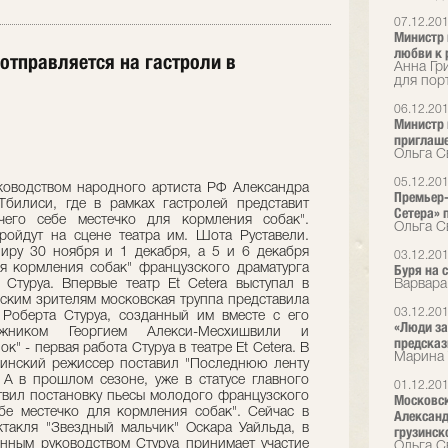
07.12.20
Министр 
любви к 
 отправляется на гастроли в
Анна Гр
для пор
06.12.20
Министр 
приглаш
Ольга С
05.12.20
уководством народного артиста РФ Александра
Премьер-
Тбилиси, где в рамках гастролей представит
Сетера» 
чего себе местечко для кормления собак".
Ольга С
ройдут на сцене театра им. Шота Руставели.
иру 30 ноября и 1 декабря, а 5 и 6 декабря
03.12.20
я кормления собак" французского драматурга
Буря на 
Стуруа. Впервые театр Et Cetera выступал в
Варвара
нским зрителям московская труппа представила
03.12.20
 Роберта Стуруа, созданный им вместе с его
«Люди за
ожником Георгием Алекси-Месхишвили и
предска
" - первая работа Стуруа в театре Et Cetera. В
Марина 
зинский режиссер поставил "Последнюю ленту
. А в прошлом сезоне, уже в статусе главного
01.12.20
ствил постановку пьесы молодого французского
Московск
бе местечко для кормления собак". Сейчас в
Александ
ктакля "Звездный мальчик" Оскара Уайльда, в
грузинск
нным руководством Стуруа принимает участие
Ольга С