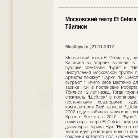
Московский театр Et Cetera
Тбилиси
MosDays.ru , 27.11.2012
Московский театр Et Cetera под р
Калягина во вторник вылетает в 
публике спектакли "Буря" и "Ни
Выступления московской труппы п
Артисты покажут "Бурю" по Шексп
сыграют "Ничего себе местечко дл
Тарика Нуи в постановке Роберта 
Тбилиси 12 лет назад. Тогда грузи
спектакль "Шейлок" в постановке
постоянными соавторами: худ
композитором Гией Канчели. "Шейлок
2002 году к юбилею Калягина гру
Крэппа" Беккета, в 2010 - "Бурю"
режиссера театра Et Cetera, осуще
драматурга Тарика Нуи "Нечего се
театре идут репетиции нового спе
создании которого под художестве