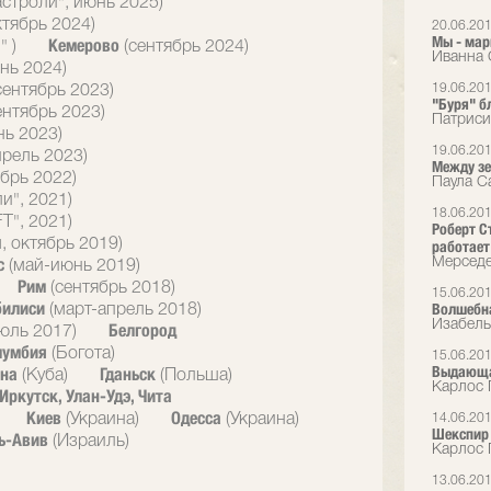
астроли", июнь 2025)
ктябрь 2024)
20.06.20
Мы - мар
Кемерово
" )
(сентябрь 2024)
Иванна 
нь 2024)
19.06.20
сентябрь 2023)
"Буря" б
ентябрь 2023)
Патриси
нь 2023)
19.06.20
прель 2023)
Между зе
брь 2022)
Паула С
и", 2021)
18.06.20
T", 2021)
Роберт С
, октябрь 2019)
работает 
с
Мерседе
(май-июнь 2019)
Рим
(сентябрь 2018)
15.06.20
билиси
Волшебна
(март-апрель 2018)
Изабель
Белгород
юль 2017)
лумбия
(Богота)
15.06.20
Выдающая
ана
Гданьск
(Куба)
(Польша)
Карлос 
Иркутск, Улан-Удэ, Чита
Киев
Одесса
(Украина)
(Украина)
14.06.20
Шекспир 
ь-Авив
(Израиль)
Карлос 
13.06.20