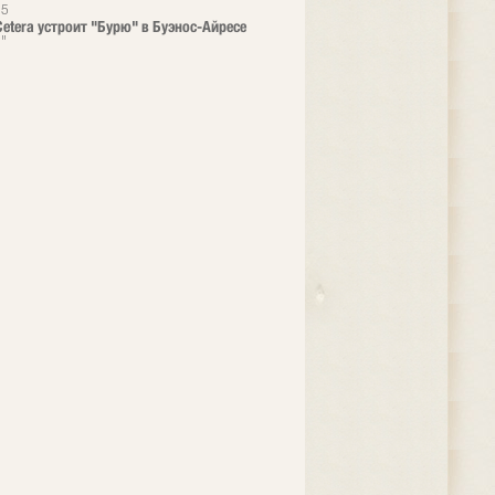
15
 Cetera устроит "Бурю" в Буэнос-Айресе
"