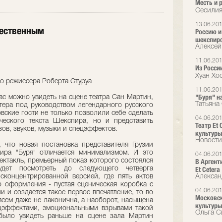
Месть и 
Сесилия
13.06.20
тественным
Россию и
шекспиро
Алексей
11.06.20
Из Росси
Хуан Хос
го режиссера Роберта Стуруа
11.06.20
"Буря" н
ас можно увидеть на сцене театра Сан Мартин,
Татьяна
етера под руководством легендарного русского
вские гости не только позволили себе сделать
04.06.20
ческого текста Шекспира, но и представить
Театр Et 
ов, звуков, музыки и спецэффектов.
культуры
Новости
 что новая постановка представителя Грузии
ира "Буря" отличается минимализмом. И это
04.06.20
пектакль, премьерный показ которого состоялся
В Аргент
дет посмотреть до следующего четверга
Et Cetera
сконцентрированной версией, где пять актов
Алексан
о оформления - пустая сценическая коробка с
04.06.20
и и создается такое первое впечатление, то во
Московск
всем даже не лаконична, а наоборот, насыщена
культуры
ецэффектами, эмоциональными взрывами такой
Ольга С
было увидеть раньше на сцене зала Мартин