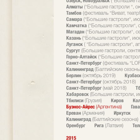
Озерск, Новоуральск
("Большие г
Алматы
("Большие гастроли ", о
Тамбов
(фестиваль "Виват, театр!
Самара
("Большие гастроли", ию
Камчатка
("Большие гастроли", 
Магадан
("Большие гастроли", с
Казань
("Большие гастроли", ию
Луганск
( "Большие гастроли", а
Сургут
(Большие гастроли, сентя
Горно-Алтайск
("Большие гастрол
Санкт-Петербург
(фестиваль "LOF
Калининград
(Балтийские сезоны
Берлин
Кузбас
(октябрь 2019)
Санкт-Петербург
(октябрь 2018)
Санкт-Петербург
Т
(май 2018)
Хабаровск
(Большие гастроли, и
Тбилиси
Киров
Ко
(Грузия)
Буэнос-Айрес
Гав
(Аргентина)
Ереван
Иркутск
(Армения)
Калиниград
(Балтийские сезона)
Оренбург
Рига
Тел
(Латвия)
2015