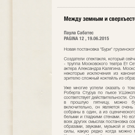
Между земным и сверхъес
Паула Сабатес
PAGINA 12 , 19.06.2015
Новая постановка "Бури" грузинско
Создатели спектакля, который сейч
- труппа Московского театра Ет С
актера Александра Калягина. Моско
некоторые исключения из канони
зрителю сложный коктейль из образ
Уже многие успели сказать о том,
Роберта Стуруа по пьесе У.Шексп
соответствует действительности. С
в прошлую пятницу, можно бу
включительно, он является очень 
собраны в один, а из сценическог
белыми и гладкими стенами. Но есл
всех других смыслах постановка со
образами, звуками, музыкой и сп
силы, какую редко когда можно 