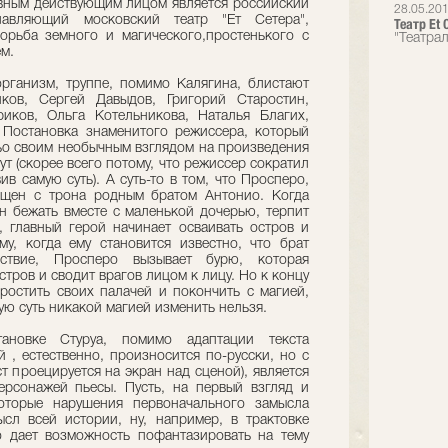
лавным действующим лицом является российский
28.05.20
лавляющий московский театр "Ет Сетера",
Театр Et
орьба земного и магического,простенького с
"Театрал
ем.
рганизм, труппе, помимо Калягина, блистают
ков, Сергей Давыдов, Григорий Старостин,
иков, Ольга Котельникова, Наталья Благих,
Постановка знаменитого режиссера, который
ньо своим необычным взглядом на произведения
т (скорее всего потому, что режиссер сократил
ив самую суть). А суть-то в том, что Просперо,
ещен с трона родным братом Антонио. Когда
н бежать вместе с маленькой дочерью, терпит
 главный герой начинает осваивать остров и
му, когда ему становится известно, что брат
ствие, Просперо вызывает бурю, которая
тров и сводит врагов лицом к лицу. Но к концу
ростить своих палачей и покончить с магией,
ую суть никакой магией изменить нельзя.
ановке Стуруа, помимо адаптации текста
 , естественно, произносится по-русски, но с
т проецируется на экран над сценой), является
ерсонажей пьесы. Пусть, на первый взгляд и
оторые нарушения первоначального замысла
сл всей истории, ну, например, в трактовке
о дает возможность пофантазировать на тему