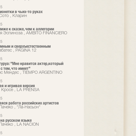
15
ионетки в чьих-то руках
Сото , Кларин
15
лиже к сказке, чем к аллегории
я Эспиноза , AMBITO FINANCIERO
15
мным и сверхъестественным
абатес , PAGINA 12
15
туруа: "Мне нравится актер,который
с тем, что имеет"
с Мендес , TIEMPO ARGENTINO
15
я и игривая версия
 Кросе , LA PRENSA
15
ся работа российских артистов
Пачеко , "Ла-Насьон"
15
на русском языке
Пачеко , LA NACION
15