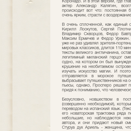
Коронадо. И в этой версии, где г
актер Александр Калягин, возг
происходит вот что: постоянная б
очень ярким, страсти с воздержани
В очень сплоченной, как единый о
Кирилл Лоскутов, Сергей Плотни
Владимир Скворцов, Федор Бавтр
Максим Ермичев и Федор Урекин. 
уже не раз удивлял зрителя-порте
мировых классиков, длится 110 мину
тексты великого англичанина, остав
легитимный миланский герцог см
судно, на котором он был вынужде
крушение на необитаемом острове,
изучать искусство магии. И поэто
отправляется в морское путеше
выбрасывает путешественников на ос
пьесы, однако, Просперо решает п
придя к пониманию, что человеческ
Безусловно, новшеством в пост
(совершенно необходимой), который
переводом на испанский язык. (Текс
его новаторская трактовка ряда п
небольшие, но наблюдаются нек
автора, и они придают новый смы
Стуруа дух Ариель - женщина, чт