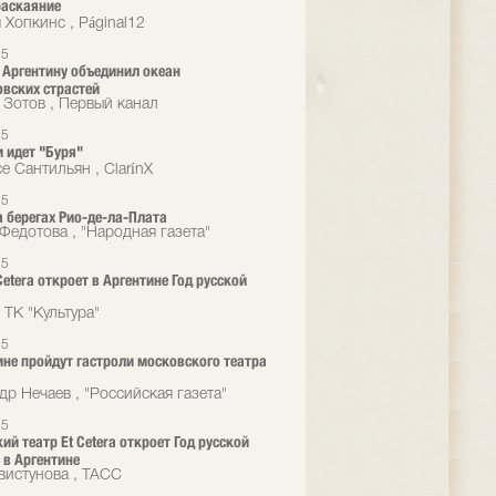
раскаяние
 Хопкинс , Páginal12
15
 Аргентину объединил океан
вских страстей
 Зотов , Первый канал
15
и идет "Буря"
е Сантильян , ClarínX
15
а берегах Рио-де-ла-Плата
 Федотова , "Народная газета"
15
Cetera откроет в Аргентине Год русской
 ТК "Культура"
15
ине пройдут гастроли московского театра
др Нечаев , "Российская газета"
15
ий театр Et Cetera откроет Год русской
 в Аргентине
вистунова , ТАСС