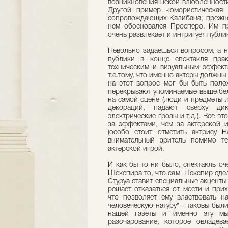
возникновения некой влюбленности
Другой пример -юмористическая 
сопровождающих Калибана, прежнег
нем обосновался Просперо. Им пр
очень развлекает и интригует публик
Невольно задаешься вопросом, а н
публики в конце спектакля пра
техническим и визуальным эффекта
т.е.тому, что именно актеры должны
на этот вопрос мог бы быть поло
перекрывают упоминаемые выше бе
на самой сцене (люди и предметы 
декораций, падают сверху ди
электрические грозы и т.д.). Все э
за эффектами, чем за актерской и
(особо стоит отметить актрису 
внимательный зритель помимо те
актерской игрой.
И как бы то ни было, спектакль оч
Шекспира то, что сам Шекспир сдел
Стуруа ставит специальные акценты
решает отказаться от мести и при
что позволяет ему властвовать н
человеческую натуру" - таковы был
нашей газеты и именно эту мыс
разочарование, которое овладева