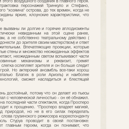
 этого воздушного создания в главного героя.
трактовка персонажей Тринкуло и Стефано,
о "хозяина" острова, до тех времен, когда не
иданы яркие, клоунские характеристики, что
у.
е вызваны ли долгие и горячие аплодисменты
ктически невиданным на этой сцене ранее,
м, а не собственно театральному действию (
 донести до зрителя своим мастерством) и ответ
жительным. Впечатляющие проекции, которые
лые стены и множество неожиданных эффектов
летают, неожиданным светом вспыхивают части
ковинные механизмы и реквизит, гремят
то слегка ослепляет зрителя и он больше следит
грой. Но актерский ансамбль все-таки хорош
Наталью Благих в роли Ариэль) и наиболее
хнологий, сможет насладиться и блестящей
ень достойный, потому что он делает из пьесы
ал с человеческой личностью - он её обнажил.
 на последней части спектакля, когда Просперо
ходит к прощению. "Просперо владеет магией,
ад природой, но не в его силах переделать
и слова грузинского режиссера корреспонденту
ль Стуруа проводит в своей постановке:
ет главным героем, когда он понимает, что