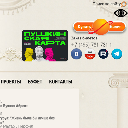
Поиск по сайту
Заказ билетов:
+7
(495)
781 781 1
ПРОЕКТЫ
БУФЕТ
КОНТАКТЫ
15
 в Буэнос-Айресе
15
туруа: "Жизнь была бы лучше без
ов"
Мельгар , Перфил