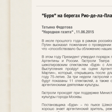
"Буря" на берегах Рио-де-ла-Пл
Татьяна Федотова
"Народная газета" , 11.06.2015
В июле прошлого года в рамках российс
Путин высказал пожелание о проведении 
что «способствовало бы сближению наших
В этом году Президент утвердил порядок 
Аргентины и России. Гастроли Театра 
шекспировским спектаклем «Буря» с Ал
Выступления пройдут на сцене Аргент
Мартин», который, открывшись после дли
году 75-летие. За три недели гастролей 
будут показаны 11 спектаклей, а также 
аргентинскими деятелями культуры.
Гастроли проходят при поддержке Минист
культуры города Москвы.
Постановщика «Бури» – по пьесе Шексп
хорошо знает аргентинский зритель, реж