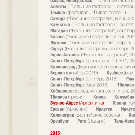
Озерск, Новоуральск
("Большие гастрол
Алматы
("Большие гастроли ", октябрь
Тамбов
(фестиваль "Виват, театр!" )
Самара
("Большие гастроли", июнь 20
Камчатка
("Большие гастроли", сентяб
Магадан
("Большие гастроли", сентябр
Казань
("Большие гастроли", июнь 202
Луганск
( "Большие гастроли", апрель 
Сургут
(Большие гастроли, сентябрь 2
Горно-Алтайск
("Большие гастроли", 20
Санкт-Петербург
(фестиваль "LOFT", 20
Калининград
(Балтийские сезоны, октя
Берлин
Кузбасс
(октябрь 2019)
(май
Санкт-Петербург
Ри
(октябрь 2018)
Санкт-Петербург
Тбилиси
(май 2018)
Хабаровск
(Большие гастроли, июль 2
Тбилиси
Киров
Колумби
(Грузия)
Буэнос-Айрес
Гавана
(Аргентина)
(Ку
Ереван
Иркутск
Иркутс
(Армения)
Калиниград
Ки
(Балтийские сезона)
Оренбург
Рига
Тель-Ави
(Латвия)
2015