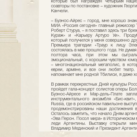
которые был награжден четырьмя наци
соавторы по постановке – художник Георг
Канчели.
– Буэнос-Айрес – город, мне хорошо знак
МИА «Россия сегодня» главный режиссер Т
Роберт Стуруа, – я поставил здесь три бре
Кураж» и «Карьеру Артуро Уи». Проду
который получился у меня совершенно дру
Премьера трагедии «Траур к лицу Эл
состоялась в мае прошлого года. Не думая 
полтора часа, при этом мы сыграл
эмоциональный, с хорошим чувством юмор
– многонациональный мегаполис, в кото
евреи, армяне, и все они любят театр
напоминает мне родной Тбилиси, я даже х
В рамках перекрестных Дней культуры Рос
пройдет гала-концерт солистов оперы Бол
Буэнос-Айресе и Мар-дель-Плате запл
инструментального ансамбля «Бис-квит»
Russia, где в российском павильоне высту
продемонстрированы наши достижения в 
Осталось заметить, что начало Дням арген
«Эва Перон. Посол мира» в Историческом 
леди Аргентины. Выставку открыли мин
Владимир Мединский и Президент Аргент