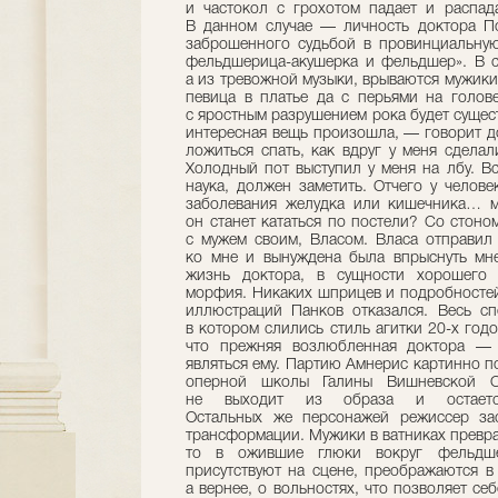
и частокол с грохотом падает и распада
В данном случае — личность доктора По
заброшенного судьбой в провинциальную
фельдшерица-акушерка и фельдшер». В сн
а из тревожной музыки, врываются мужики
певица в платье да с перьями на голов
с яростным разрушением рока будет сущес
интересная вещь произошла, — говорит до
ложиться спать, как вдруг у меня сделал
Холодный пот выступил у меня на лбу. В
наука, должен заметить. Отчего у челове
заболевания желудка или кишечника… мо
он станет кататься по постели? Со стоном
с мужем своим, Власом. Власа отправил
ко мне и вынуждена была впрыснуть мн
жизнь доктора, в сущности хорошего ч
морфия. Никаких шприцев и подробносте
иллюстраций Панков отказался. Весь сп
в котором слились стиль агитки 20-х годо
что прежняя возлюбленная доктора — 
являться ему. Партию Амнерис картинно п
оперной школы Галины Вишневской Ок
не выходит из образа и остается
Остальных же персонажей режиссер за
трансформации. Мужики в ватниках превра
то в ожившие глюки вокруг фельдше
присутствуют на сцене, преображаются в 
а вернее, о вольностях, что позволяет с