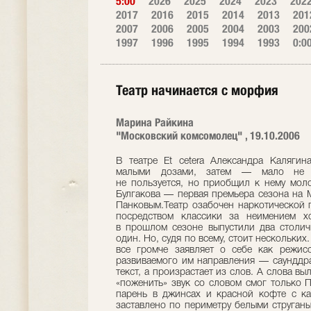
5:00
2026
2025
2024
2023
202
2017
2016
2015
2014
2013
201
2007
2006
2005
2004
2003
200
1997
1996
1995
1994
1993
0:0
Театр начинается с морфия
Марина Райкина
"Московский комсомолец" , 19.10.2006
В театре Et cetera Александра Каляги
малыми дозами, затем — мало не п
не пользуется, но приобщил к нему мол
Булгакова — первая премьера сезона на 
Панковым.Театр озабочен наркотической 
посредством классики за неимением х
в прошлом сезоне выпустили два столич
один. Но, судя по всему, стоит нескольки
все громче заявляет о себе как режис
развиваемого им направления — саунддра
текст, а произрастает из слов. А слова в
«поженить» звук со словом смог только 
парень в джинсах и красной кофте с к
заставлено по периметру белыми струган