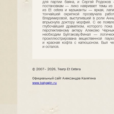
для партии баяна, и Сергей Родюков 
постановкам — лихо наяривает темы из
из Et cetera и музыканты — яркая, лап
тончайшей скрипкой прозвучала рабо
Владимировой, выступившей в роли Анны
впрыснула доктору морфий. С ее появл
глубочайший драматизм, которого пока
перспективному актеру Алексею Черных
необходим Булгакову.Финал — логичес
проиллюстрирована вещественной пауз
и красная кофта с капюшоном. Был че
и остался.
© 2007– 2026, Театр Et Cetera
Официальный сайт Александра Калягина
www.kalyagin.ru