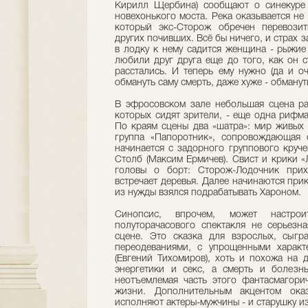
Кирилл Щербина) сообщают о синекуре 
новехонького моста. Река оказывается не
который экс-Сторож обречен перевозит
других почивших. Всё бы ничего, и страх 
в лодку к нему садится женщина - рыжие 
любили друг друга еще до того, как он с
расстались. И теперь ему нужно (да и оч
обмануть саму смерть, даже хуже - обманут
В эфросовском зале небольшая сцена ра
которых сидят зрители, - еще одна рифма
По краям сцены два «шатра»: мир живых 
группа «Папоротник», сопровождающая 
начинается с задорного группового круч
Столб (Максим Ермичев). Свист и крики «
головы о борт: Сторож-Лодочник прих
встречает деревья. Далее начинаются пр
из нужды взялся подрабатывать Хароном.
Синопсис, впрочем, может настро
полуторачасового спектакля не серьезна
сцене. Это сказка для взрослых, сыгра
переодеваниями, с упрощенными характ
(Евгений Тихомиров), хоть и похожа на 
энергетики и секс, а смерть и болезн
неотъемлемая часть этого фантасмагори
жизни. Дополнительным акцентом оказ
исполняют актеры-мужчины - и старушку и