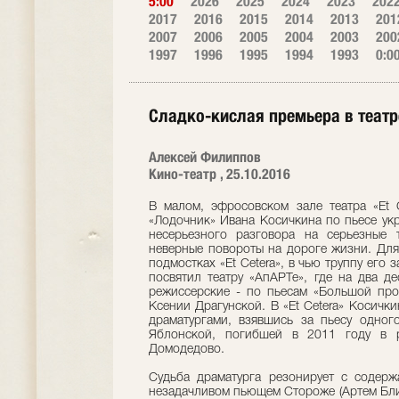
5:00
2026
2025
2024
2023
202
2017
2016
2015
2014
2013
201
2007
2006
2005
2004
2003
200
1997
1996
1995
1994
1993
0:0
Сладко-кислая премьера в театре
Алексей Филиппов
Кино-театр , 25.10.2016
В малом, эфросовском зале театра «Et C
«Лодочник» Ивана Косичкина по пьесе ук
несерьезного разговора на серьезные 
неверные повороты на дороге жизни. Для
подмостках «Et Cetera», в чью труппу его 
посвятил театру «АпАРТе», где на два д
режиссерские - по пьесам «Большой про
Ксении Драгунской. В «Et Cetera» Косичк
драматургами, взявшись за пьесу одно
Яблонской, погибшей в 2011 году в ре
Домодедово.
Судьба драматурга резонирует с содерж
незадачливом пьющем Стороже (Артем Блин