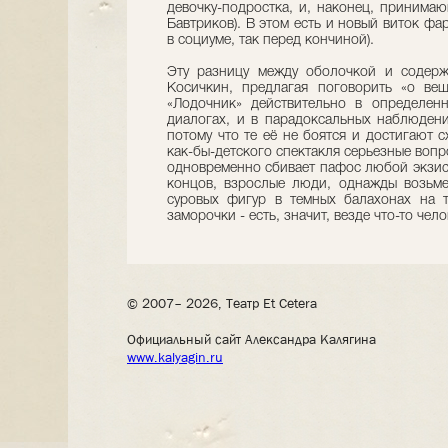
девочку-подростка, и, наконец, принима
Бавтриков). В этом есть и новый виток фар
в социуме, так перед кончиной).
Эту разницу между оболочкой и содерж
Косичкин, предлагая поговорить «о ве
«Лодочник» действительно в определенн
диалогах, и в парадоксальных наблюдени
потому что те её не боятся и достигают 
как-бы-детского спектакля серьезные воп
одновременно сбивает пафос любой экзис
концов, взрослые люди, однажды возьме
суровых фигур в темных балахонах на т
заморочки - есть, значит, везде что-то чел
© 2007– 2026, Театр Et Cetera
Официальный сайт Александра Калягина
www.kalyagin.ru