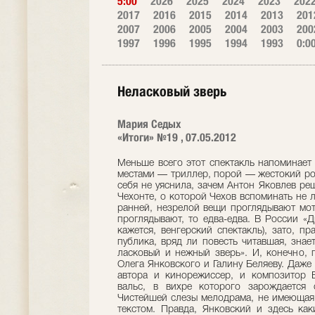
5:00
2026
2025
2024
2023
202
2017
2016
2015
2014
2013
201
2007
2006
2005
2004
2003
200
1997
1996
1995
1994
1993
0:0
Неласковый зверь
Мария Седых
«Итоги» №19 , 07.05.2012
Меньше всего этот спектакль напоминает 
местами — триллер, порой — жестокий ром
себя не уяснила, зачем Антон Яковлев ре
Чехонте, о которой Чехов вспоминать не л
ранней, незрелой вещи проглядывают мот
проглядывают, то едва-едва. В России «Д
кажется, венгерский спектакль), зато, п
публика, вряд ли повесть читавшая, зна
ласковый и нежный зверь». И, конечно,
Олега Янковского и Галину Беляеву. Даже
автора и кинорежиссер, и композитор 
вальс, в вихре которого зарождается
Чистейшей слезы мелодрама, не имеющая
текстом. Правда, Янковский и здесь ка