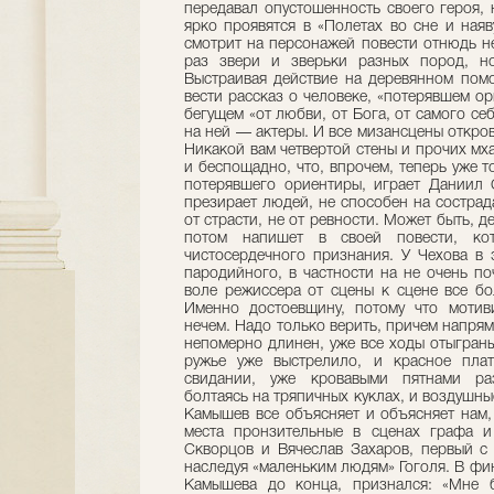
передавал опустошенность своего героя, 
ярко проявятся в «Полетах во сне и наяв
смотрит на персонажей повести отнюдь не
раз звери и зверьки разных пород, н
Выстраивая действие на деревянном помо
вести рассказ о человеке, «потерявшем о
бегущем «от любви, от Бога, от самого се
на ней — актеры. И все мизансцены откро
Никакой вам четвертой стены и прочих мх
и беспощадно, что, впрочем, теперь уже т
потерявшего ориентиры, играет Даниил 
презирает людей, не способен на сострада
от страсти, не от ревности. Может быть, д
потом напишет в своей повести, ко
чистосердечного признания. У Чехова в 
пародийного, в частности на не очень по
воле режиссера от сцены к сцене все бо
Именно достоевщину, потому что мотив
нечем. Надо только верить, причем напрям
непомерно длинен, уже все ходы отыграны
ружье уже выстрелило, и красное пла
свидании, уже кровавыми пятнами раз
болтаясь на тряпичных куклах, и воздушн
Камышев все объясняет и объясняет нам, 
места пронзительные в сценах графа и
Скворцов и Вячеслав Захаров, первый с
наследуя «маленьким людям» Гоголя. В фи
Камышева до конца, признался: «Мне 