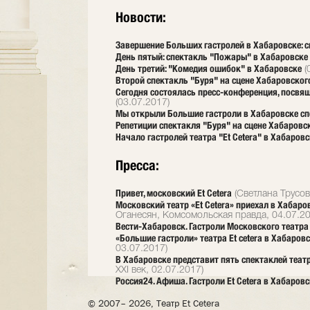
Новости:
Завершение Больших гастролей в Хабаровске: 
День пятый: спектакль "Пожары" в Хабаровске
День третий: "Комедия ошибок" в Хабаровске
(
Второй спектакль "Буря" на сцене Хабаровског
Сегодня состоялась пресс-конференция, посвя
(03.07.2017)
Мы открыли Большие гастроли в Хабаровске сп
Репетиции спектакля "Буря" на сцене Хабаровс
Начало гастролей театра "Et Cetera" в Хабаровс
Пресса:
Привет, московский Et Cetera
(Светлана Трусов
Московский театр «Et Cetera» приехал в Хабар
Оганесян, Комсомольская правда, 04.07.20
Вести-Хабаровск. Гастроли Московского театра 
«Большие гастроли» театра Et cetera в Хабаро
03.07.2017)
В Хабаровске представит пять спектаклей теат
XXI век, 02.07.2017)
Россия24. Афиша. Гастроли Et Cetera в Хабаровс
© 2007– 2026, Театр Et Cetera