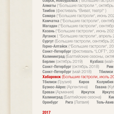
Озерск, Новоуральск
("Большие гастрол
Алматы
("Большие гастроли ", октябрь
Тамбов
(фестиваль "Виват, театр!" )
Самара
("Большие гастроли", июнь 20
Камчатка
("Большие гастроли", сентяб
Магадан
("Большие гастроли", сентябр
Казань
("Большие гастроли", июнь 202
Луганск
( "Большие гастроли", апрель 
Сургут
(Большие гастроли, сентябрь 2
Горно-Алтайск
("Большие гастроли", 20
Санкт-Петербург
(фестиваль "LOFT", 20
Калининград
(Балтийские сезоны, октя
Берлин
Кузбасс
(октябрь 2019)
(май
Санкт-Петербург
Ри
(октябрь 2018)
Санкт-Петербург
Тбилиси
(май 2018)
Хабаровск
(Большие гастроли, июль 2
Тбилиси
Киров
Колумби
(Грузия)
Буэнос-Айрес
Гавана
(Аргентина)
(Ку
Ереван
Иркутск
Иркутс
(Армения)
Калиниград
Ки
(Балтийские сезона)
Оренбург
Рига
Тель-Ави
(Латвия)
2017