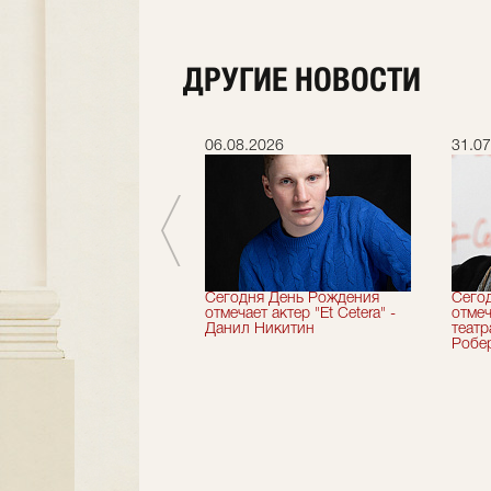
ДРУГИЕ НОВОСТИ
.2026
06.08.2026
31.07
вершили 33-й
Сегодня День Рождения
Сего
альный сезон!
отмечает актер "Et Cetera" -
отмеч
Данил Никитин
теат
Робер