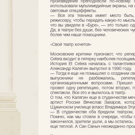
произведение преподнесли по-новому: 
использовали мультимедийные экраны, на
световые спецэффекты.
— Вся эта техника имеет место быть,
режиссеру, чтобы передать какую-то мысл
что вы увидели в «Буре», — это только од
Да, в театре без души, без человеческих ч
более чем наши помощники.
«Свой театр хочется»
Московские критики признают, что репер
Cetera входит в пятерку наиболее посещае
История Et Cetera началась с талантлив
Александр Калягин выпустил в 1990 году.
— Тогда я еще не помышлял о создании св
выпускники не разбежались, реп
организационными вопросами. Пришел 
провел одну репетицию, потом вторую, п
спектакли. Все это и вылилось в театр.
О том, что Калягин еще в студенчестве ме
артист России Вячеслав Захаров, кот
Щукинском училище (класс Владимира Эту
— В студенчестве оба бредили театром,
Помню, как мы стояли в очереди, чтобы 
закончился, зрители ушли, а мы остались.
еще теплой. А Сан Саныч неожиданно произ