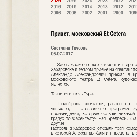
2026
2025
2024
2023
2022
202
2016
2015
2014
2013
2012
201
2006
2005
2002
2001
2000
199
Привет, московский Et Cetera
Светлана Трусова
05.07.2017
— Здесь жарко со всех сторон: и в зрите
Хабаровске и теплом приеме на спектакля
Александр Александрович приехал в кр
московского театра Et Cetera, художе
является.
Технологичная «Буря»
— Подобрали спектакли, разные по т
уникален, — отозвался о программе ху
произведения, которые больше никакой 
градус по Фаренгейту» Рэя Брэдбери, «З
другие.
Гастроли в Хабаровске открыли трагикоме
в которой Александр Калягин предстал в 