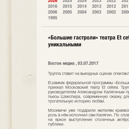
2026
2025
2024
2023
2022
202
2016
2015
2014
2013
2012
201
2006
2005
2004
2003
2002
200
1995
«Большие гастроли» театра Et ce
уникальными
Восток медиа , 03.07.2017
Труппа ставит на выездных сценах спектакл
В рамках федеральной программы «Больши
приехал Московский театр Et cetera. Тру
руководителем Александром Калягиным пр
пьесы Шекспира, современную сказку для
трогательную историю любви.
Москвичи уже подарили жителям краевог
роль в нём исполнил сам Калягин. По слова
на яркое выступление столичных актёр
публики.