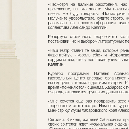
«Несмотря на дальние расстояния, нас
прекрасные, вы это знаете. Мы показы
пьесы. Не буду говорить: «Посмотрите 
Получайте удовольствие, судите строго, н
рассказал на пресс-конференции худож
коллектива Александр Калягин.
Репертуар столичного творческого кол
постановки, но и выбором литературных п
«Наш театр ставит те вещи, которые рань
Фаренгейту», «Король Убю» и «Королевс
гордимся тем, что у нас такие уникальн
Калягин.
Куратор программы Наталья Афанас
гастрольный центр впервые организует
выезд труппы только с детским театром. К
время «поменяются» сценами: Хабаровск по
очередь, отправится труппа из дальневост
«Мне хочется ещё раз поздравить всех 
творчеством этого театра. Нам есть куда 
министр культуры Хабаровского края Алек
Сегодня, 3 июля, жителей Хабаровска пр
своих зрителей ждёт музыкальная сказка