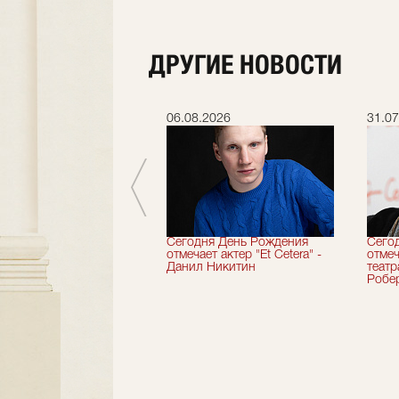
ДРУГИЕ НОВОСТИ
.2026
06.08.2026
31.07
вершили 33-й
Сегодня День Рождения
Сего
альный сезон!
отмечает актер "Et Cetera" -
отмеч
Данил Никитин
теат
Робер