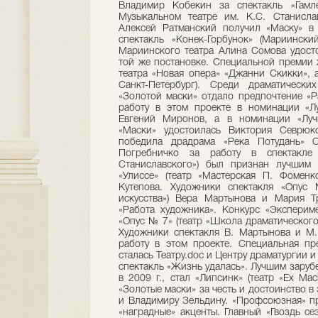
Владимир Кобекин за спектакль «Гамлет
Музыкальном театре им. К.С. Станислав
Алексей Ратманский получил «Маску» в 
спектакль «Конек-Горбунок» (Мариинский
Мариинского театра Алина Сомова удост
той же постановке. Спе­циальной премии
театра «Но­вая опера» «Джанни Скикки», 
Санкт-Петербург). Среди драматичес
«Золотой маски» отдало предпочтение «Р
работу в этом проекте в номинации «Л
Евгений Миро­нов, а в номинации «Луч
«Маски» удо­стоилась Виктория Севрю
победила дра­дра­ма «Река Потудань» С
Погребничко за ра­боту в спектакле
Станиславского») был при­знан лучшим
«Улиссе» (театр «Мастерская П. Фоменк
Кутепова. Художники спек­такля «Опус
искусства») Вера Мартынова и Мария Т
«Работа художника». Конкурс «Экспериме
«Опус № 7» (театр «Школа драматического
Ху­дожники спектакля В. Мартынова и М.
работу в этом проекте. Специальная пр
сталась Театру.dос и Центру драматур­гии 
спектакль «Жизнь удалась». Лучшим заруб
в 2009 г., стал «Липсинк» (театр «Ех Ма
«Золотые маски» за честь и достоин­ство в
и Владимиру Зельдину. «Профсоюзная» пре
«наградные» ак­центы. Главный «Гвоздь с