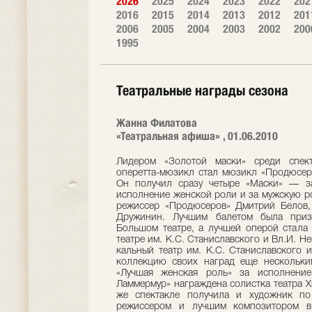
2026
2025
2024
2023
2022
202
2016
2015
2014
2013
2012
201
2006
2005
2004
2003
2002
200
1995
Театральные награды сезона
Жанна Филатова
«Театральная афиша» , 01.06.2010
Лидером «Золотой маски» среди спект
оперетта-мюзикл стал мюзикл «Про­дюсеры»
Он получил сразу четыре «Ма­ски» — за
исполнение женской роли и за мужскую ро
режиссер «Продюсеров» Дмитрий Белов, 
Дружинин. Лучшим балетом была призн
Большом театре, а лучшей оперой стала
театре им. К.С. Станиславского и Вл.И. Н
кальный театр им. К.С. Станиславского 
коллекцию своих наград еще не­скольк
«Лучшая женская роль» за исполнени
Ламмермур» награждена солистка театра Хи
же спектакле получила и художник по
режиссером и лучшим компо­зитором в