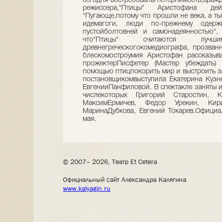
сегодня востребованы нетерпимость,вражд
режиссера,"Птицы" Аристофана де
"Пугающе,потому что прошли не века, а ты
идемагоги, люди по-прежнему одер
пустойболтовней и самонадеянностью",
что"Птицы" считаются лучш
древнегреческогокомедиографа, прозван
блескомостроумия Аристофан рассказыва
прожектерПисфетер (Мастер убеждать)
помощью птицпокорить мир и выстроить з
постановщикомвыступила Екатерина Кузн
ЕвгенииПанфиловой. В спектакле заняты и
числекоторых Григорий Старостин, К
МаксимЕрмичев, Федор Урекин, Ки
МаринаДубкова, Евгений Токарев.Официа
мая.
© 2007– 2026, Театр Et Cetera
Официальный сайт Александра Калягина
www.kalyagin.ru