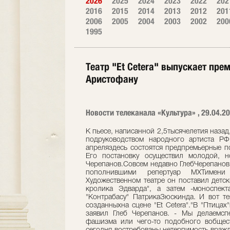
2026
2025
2024
2023
2022
202
2016
2015
2014
2013
2012
201
2006
2005
2004
2003
2002
200
1995
Театр "Et Cetera" выпускает пре
Аристофану
Новости телеканала «Культура» , 29.04.2
К пьесе, написанной 2,5тысячелетия назад,
подруководством народного артиста РФ
апреляздесь состоятся предпремьерные п
Его постановку осуществил молодой, н
Черепанов.Совсем недавно ГлебЧерепанов
пополнившими репертуар МХТимен
Художественном театре он поставил детск
кролика Эдварда", а затем -моноспект
"Контрабасу" ПатрикаЗюскинда. И вот те
созданныхна сцене "Et Cetera"."В "Птица
заявил Глеб Черепанов. - Мы делаемспе
фашизма или чего-то подобного вобщест