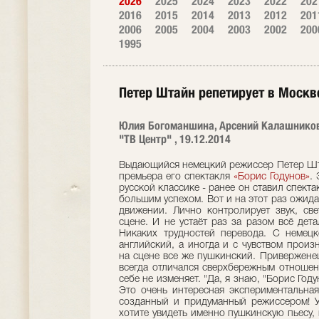
2026
2025
2024
2023
2022
202
2016
2015
2014
2013
2012
201
2006
2005
2004
2003
2002
200
1995
Петер Штайн репетирует в Москв
Юлия Богоманшина, Арсений Калашнико
"ТВ Центр" , 19.12.2014
Выдающийся немецкий режиссер Петер Шта
премьера его спектакля
«Борис Годунов»
.
русской классике - ранее он ставил спекта
большим успехом. Вот и на этот раз ожида
движении. Лично контролирует звук, све
сцене. И не устаёт раз за разом всё дет
Никаких трудностей перевода. С немец
английский, а иногда и с чувством произ
на сцене все же пушкинский. Привержене
всегда отличался сверхбережным отношени
себе не изменяет. "Да, я знаю, "Борис Год
Это очень интересная экспериментальная
созданный и придуманный режиссером! У
хотите увидеть именно пушкинскую пьесу, 