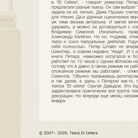
в "Et Cetera", - говорит режиссер Пете
предлагали разные пьесы. Он сам выбрал "
задача не из легких. Даже Пушкин считал
для чтения. Да и удачных сценических вер
уж тема весьма актуальна. И магия вечн
удержать, и можно ли договориться с сов
Владимир Симонов. Изначально, прав
Александр Калягин. Но он, подумав, отка
театр и союз театральных деятелей. Году
себя полностью. Петер Штайн не вперв
Шекспир, а совсем недавно "Аида". И о р
книги Петера, немножко испугался и б
работает по 12 часов с одним яблоком на
потому что я давно в таком режиме не раб
спокойном режиме мы работаем", - отме
Симонов. "Обычно привыкаешь репетирова
и так далее, а здесь с Петером как-то, 
театра "Et cetera" Сергей Давыдов. Это б
задействована практически вся труппа те
декорации. Но впереди еще месяц напряж
января.
© 2007– 2026, Театр Et Cetera