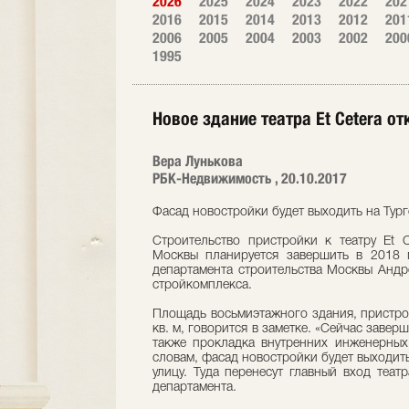
2026
2025
2024
2023
2022
202
2016
2015
2014
2013
2012
201
2006
2005
2004
2003
2002
200
1995
Новое здание театра Et Cetera от
Вера Лунькова
РБК-Недвижимость , 20.10.2017
Фасад новостройки будет выходить на Тур
Строительство пристройки к театру Et 
Москвы планируется завершить в 2018 г
департамента строительства Москвы Андр
стройкомплекса.
Площадь восьмиэтажного здания, пристрое
кв. м, говорится в заметке. «Сейчас заве
также прокладка внутренних инженерных
словам, фасад новостройки будет выходит
улицу. Туда перенесут главный вход теат
департамента.