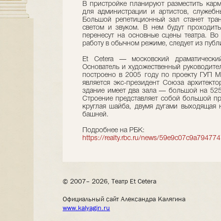
В пристройке планируют разместить кар
для администрации и артистов, служеб
Большой репетиционный зал станет тран
светом и звуком. В нем будут проходить
перенесут на основные сцены театра. Во
работу в обычном режиме, следует из публ
Et Cetera — московский драматически
Основатель и художественный руководите
построено в 2005 году по проекту ГУП 
является экс-президент Союза архитекто
здание имеет два зала — большой на 525
Строение представляет собой большой пр
круглая шайба, двумя дугами выходящая 
башней.
Подробнее на РБК:
https://realty.rbc.ru/news/59e9c07c9a7947
© 2007– 2026, Театр Et Cetera
Официальный сайт Александра Калягина
www.kalyagin.ru