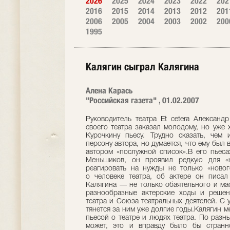
2026
2025
2024
2023
2022
202
2016
2015
2014
2013
2012
201
2006
2005
2004
2003
2002
200
1995
Калягин сыграл Калягина
Алена Карась
"Российская газета" , 01.02.2007
Руководитель театра Et cetera Александ
своего театра заказал молодому, но уже
Курочкину пьесу. Трудно сказать, чем 
персону автора, но думается, что ему бы
автором «послужной список».В его пьеса
Меньшиков, он проявил редкую для «н
реагировать на нужды не только «новог
о человеке театра, об актере он писал
Калягина — не только обаятельного и ма
разнообразные актерские ходы и решени
театра и Союза театральных деятелей. С 
тянется за ним уже долгие годы.Калягин м
пьесой о театре и людях театра. По разн
может, это и вправду было бы странн