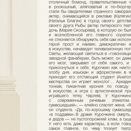
столичный бомонд, правительственные 
в роскошный, аляповатый и по-бюргер
стали бы свидетелями странного самораз
актер, снимающийся в рекламе (Калягин
(Наталья Благих) в город своего детств
своего друга Рыбы (актер питерского теа
дочь (Мария Скосырева), в которую он был
и возлюбленной его главного соратн
не стесняется обнаружить себя сам испол
герой прост и наивен, демократичен 
в искусстве, ненавидит телевизионную по
Светы, желающей светиться в «говоноящи
звездной фанаберии, быть может, он даже
его мозг, закрывает от себя самого, и
прикоснуться к себе. Курочкин как никто
злобу дня, изыскан и афористичен в я
приходит его отстающий студент (Анатол
мастерства он играет монолог… Аркадин
тонкая, пикантная ирония по поводу 
в искусстве, и игра с артистической пр
игравшего тетку Чарлея). У Курочки
с современным речевым этикетом
сумасшедший», — елейно сластит жена. «
он студента. «Да, по-хорошему сумасшед
«в поддавки».В драме Курочкина смерть
и дедов — не пустопорожний хлам, а суще
У него есть даже характеры, а если гов
самое главное, по чему тоскует теат