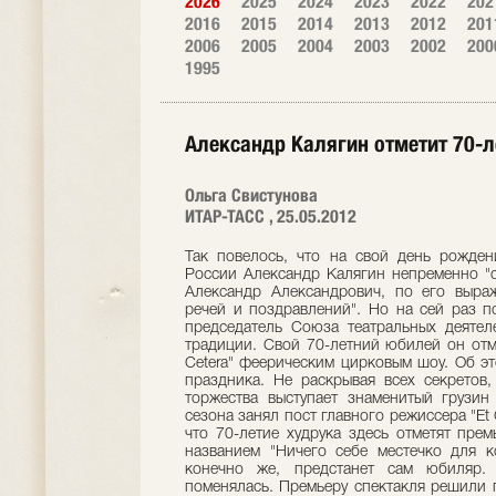
2026
2025
2024
2023
2022
202
2016
2015
2014
2013
2012
201
2006
2005
2004
2003
2002
200
1995
Александр Калягин отметит 70-
Ольга Свистунова
ИТАР-ТАСС , 25.05.2012
Так повелось, что на свой день рожде
России Александр Калягин непременно "с
Александр Александрович, по его выра
речей и поздравлений". Но на сей раз п
председатель Союза театральных деяте
традиции. Свой 70-летний юбилей он отме
Сetera" феерическим цирковым шоу. Об 
праздника. Не раскрывая всех секретов
торжества выступает знаменитый грузин
сезона занял пост главного режиссера "Et
что 70-летие худрука здесь отметят пре
названием "Ничего себе местечко для к
конечно же, предстанет сам юбиляр.
поменялась. Премьеру спектакля решили 