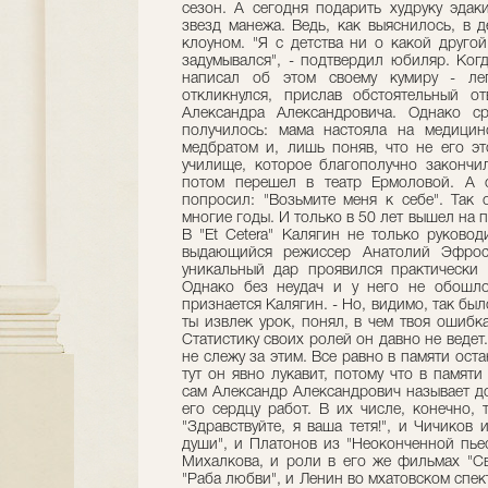
сезон. А сегодня подарить худруку эда
звезд манежа. Ведь, как выяснилось, в д
клоуном. "Я с детства ни о какой друго
задумывался", - подтвердил юбиляр. Когд
написал об этом своему кумиру - ле
откликнулся, прислав обстоятельный о
Александра Александровича. Однако с
получилось: мама настояла на медицин
медбратом и, лишь поняв, что не его э
училище, которое благополучно закончил
потом перешел в театр Ермоловой. А 
попросил: "Возьмите меня к себе". Так 
многие годы. И только в 50 лет вышел на 
В "Et Сetera" Калягин не только руковод
выдающийся режиссер Анатолий Эфрос,
уникальный дар проявился практически в
Однако без неудач и у него не обошлос
признается Калягин. - Но, видимо, так был
ты извлек урок, понял, в чем твоя ошибка
Статистику своих ролей он давно не ведет
не слежу за этим. Все равно в памяти оста
тут он явно лукавит, потому что в памят
сам Александр Александрович называет д
его сердцу работ. В их числе, конечно,
"Здравствуйте, я ваша тетя!", и Чичиков
души", и Платонов из "Неоконченной пье
Михалкова, и роли в его же фильмах "Св
"Раба любви", и Ленин во мхатовском спек