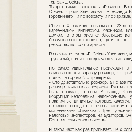
театра «Et Cetera».
Театр покажет спектакль «Ревизор. Вер
Стуруа. В роли Хлестакова - Александр К
Городничего - и по возрасту, и по харизме.
Обычно Хлестакова показывают 23-летн
картежником, выпивохой, бабником, к
другой. В этом рисунке блестящих исп
бессмысленно и вторично, да и не по л
резвостью молодого артиста.
В спектакле театра «Et Cetera» Хлестакову 
трусливый, почти не поднимается с инвали
Но самое удивительное происходит в к
самозванец, а и вправду ревизор, котор
прибыл в города N с проверкой.
- Это действительно ревизор, а не авант
ревизор почтенного возраста. Раз мы п
быть оправдан, - говорит Александр Каляг
коррупция непобедима, неискоренима. Ту
практичные, циничные, которых, кажется,
не менее попадают в очень сложную с
мошенниками обманывал. Трех губернато
налоговых инспекторов, ни аудиторов. Он
Бог принести «старого черта».
И такой черт как раз прибывает. Не с рог