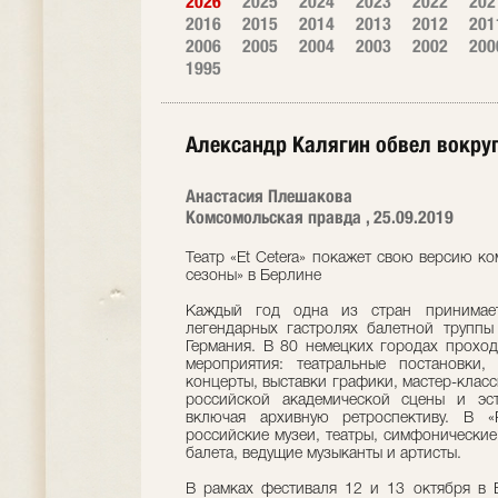
2026
2025
2024
2023
2022
202
2016
2015
2014
2013
2012
201
2006
2005
2004
2003
2002
200
1995
Александр Калягин обвел вокруг
Анастасия Плешакова
Комсомольская правда , 25.09.2019
Театр «Et Cetera» покажет свою версию к
сезоны» в Берлине
Каждый год одна из стран принимает
легендарных гастролях балетной труппы
Германия. В 80 немецких городах проход
мероприятия: театральные постановки,
концерты, выставки графики, мастер-класс
российской академической сцены и эст
включая архивную ретроспективу. В «
российские музеи, театры, симфонические
балета, ведущие музыканты и артисты.
В рамках фестиваля 12 и 13 октября в 