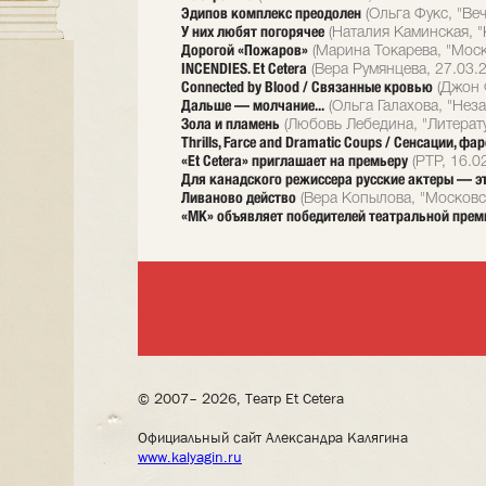
Эдипов комплекс преодолен
(Ольга Фукс, "Ве
У них любят погорячее
(Наталия Каминская, "К
Дорогой «Пожаров»
(Марина Токарева, "Моск
INCENDIES. Et Cetera
(Вера Румянцева, 27.03.
Connected by Blood / Связанные кровью
(Джон 
Дальше — молчание...
(Ольга Галахова, "Неза
Зола и пламень
(Любовь Лебедина, "Литерату
Thrills, Farce and Dramatic Coups / Сенсации, 
«Et Сetera» приглашает на премьеру
(РТР, 16.0
Для канадского режиссера русские актеры — э
Ливаново действо
(Вера Копылова, "Московс
«МК» объявляет победителей театральной прем
© 2007– 2026, Театр Et Cetera
Официальный сайт Александра Калягина
www.kalyagin.ru