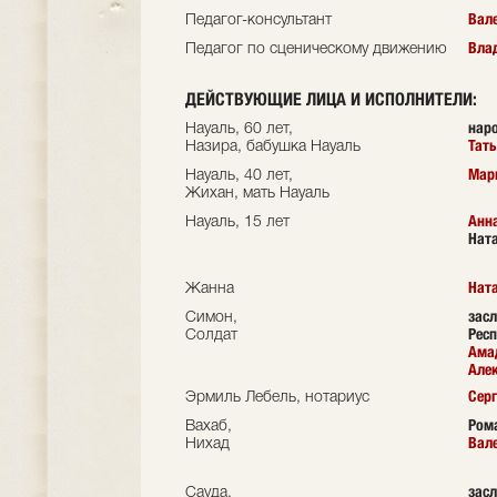
Вал
Педагог-консультант
Вла
Педагог по сценическому движению
ДЕЙСТВУЮЩИЕ ЛИЦА И ИСПОЛНИТЕЛИ:
наро
Науаль, 60 лет,
Тат
Назира, бабушка Науаль
Мар
Науаль, 40 лет,
Жихан, мать Науаль
Анн
Науаль, 15 лет
Нат
Нат
Жанна
зас
Симон,
Респ
Солдат
Ама
Але
Серг
Эрмиль Лебель, нотариус
Ром
Вахаб,
Вал
Нихад
засл
Сауда,