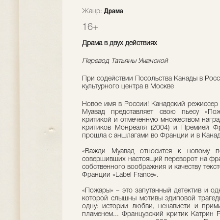
Драма
Жанр:
16+
Драма в двух действиях
Перевод Татьяны Уманской
При содействии Посольства Канады в Рос
культурного центра в Москве
Новое имя в России! Канадский режиссер
Муавад представляет свою пьесу «Пож
критикой и отмеченную множеством награ
критиков Монреаля (2004) и Премией Фр
прошла с аншлагами во Франции и в Канад
«Важди Муавад относится к новому по
совершивших настоящий переворот на фра
собственного воображния и качеству текст
Франции «Label France».
«Пожары» – это запутанный детектив и од
которой слышны мотивы эдиповой трагеди
одну: истории любви, ненависти и прими
пламенем... Французский критик Катрин 