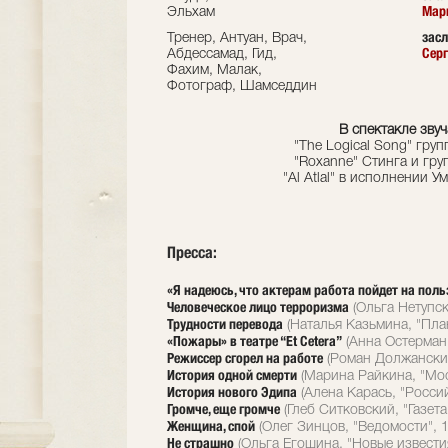
Мар
Эльхам
зас
Тренер, Антуан, Врач,
Сер
Абдессамад, Гид,
Фахим, Малак,
Фотограф, Шамседдин
В спектакле звуч
"The Logical Song" груп
"Roxanne" Стинга и груп
"Al Atlal" в исполнении Ум
Пресса:
«Я надеюсь, что актерам работа пойдет на поль
Человеческое лицо терроризма
(Ольга Нетупск
Трудности перевода
(Наталья Казьмина, "План
«Пожары» в театре “Et Cetera”
(Анна Остерман,
Режиссер сгорел на работе
(Роман Должанский
История одной смерти
(Марина Райкина, "Мос
История нового Эдипа
(Алена Карась, "Россий
Громче, еще громче
(Глеб Ситковский, "Газета
Женщина, спой
(Олег Зинцов, "Ведомости", 1
Не страшно
(Ольга Егошина, "Новые известия