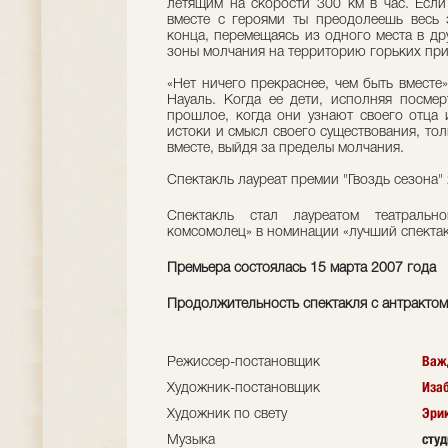
летящим на скорости 300 км в час. Если 
вместе с героями ты преодолеешь весь 
конца, перемещаясь из одного места в др
зоны молчания на территорию горьких пр
«Нет ничего прекраснее, чем быть вместе»
Науаль. Когда ее дети, исполняя посмер
прошлое, когда они узнают своего отца и
истоки и смысл своего существования, тол
вместе, выйдя за пределы молчания.
Спектакль лауреат премии "Гвоздь сезона" 
Cпектакль стал лауреатом театральн
комсомолец» в номинации «лучший спектак
Премьера состоялась 15 марта 2007 года
Продолжительность спектакля с антрактом 
Важ
Режиссер-постановщик
Иза
Художник-постановщик
Эри
Художник по свету
сту
Музыка