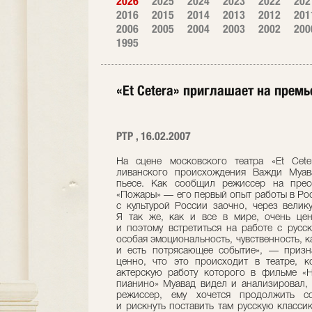
2026
2025
2024
2023
2022
202
2016
2015
2014
2013
2012
201
2006
2005
2004
2003
2002
200
1995
«Et Сetera» приглашает на премь
РТР , 16.02.2007
На сцене московского театра «Et Сete
ливанского происхождения Важди Муава
пьесе. Как сообщил режиссер на пресс
«Пожары» — его первый опыт работы в Рос
с культурой России заочно, через велик
Я так же, как и все в мире, очень це
и поэтому встретиться на работе с русск
особая эмоциональность, чувственность, к
и есть потрясающее событие», — призн
ценно, что это происходит в театре, к
актерскую работу которого в фильме «Н
пианино» Муавад видел и анализировал, 
режиссер, ему хочется продолжить со
и рискнуть поставить там русскую класси