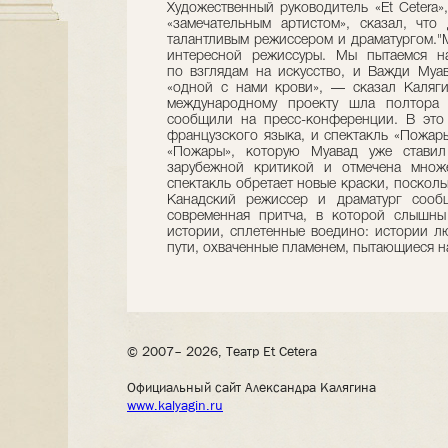
Художественный руководитель «Et Сetera»
«замечательным артистом», сказал, что
талантливым режиссером и драматургом."
интересной режиссуры. Мы пытаемся н
по взглядам на искусство, и Важди Муав
«одной с нами крови», — сказал Каляги
международному проекту шла полтора 
сообщили на пресс-конференции. В это
французского языка, и спектакль «Пожары
«Пожары», которую Муавад уже ставил
зарубежной критикой и отмечена множе
спектакль обретает новые краски, посколь
Канадский режиссер и драматург сооб
современная притча, в которой слышны
истории, сплетенные воедино: истории л
пути, охваченные пламенем, пытающиеся н
© 2007– 2026, Театр Et Cetera
Официальный сайт Александра Калягина
www.kalyagin.ru