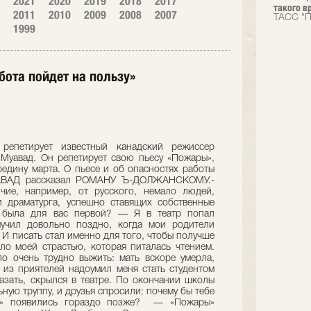
2021
2020
2019
2018
2017
такого вр
2011
2010
2009
2008
2007
ТАСС "П
1999
бота пойдет на пользу»
 репетирует известный канадский режиссер
Муавад. Он репетирует свою пьесу «Пожары»,
редину марта. О пьесе и об опасностях работы
АВАД рассказал РОМАНУ Ъ-ДОЛЖАНСКОМУ.-
чие, например, от русского, немало людей,
 драматурга, успешно ставящих собственные
й была для вас первой? — Я в театр попал
ыучил довольно поздно, когда мои родители
 И писать стал именно для того, чтобы получше
ало моей страстью, которая питалась чтением.
о очень трудно выжить: мать вскоре умерла,
 из приятелей надоумил меня стать студентом
азать, скрылся в театре. По окончании школы
ную труппу, и друзья спросили: почему бы тебе
ы» появились гораздо позже? — «Пожары»