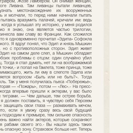
ографом, Жозе Ламбером. Он снимал женщин,
ге Ливана. Там ливанцы пытали ливанцев,
знать местонахождение их вооруженных
ь и молчали, то перед ними начинали пытать
 пытаясь вразумить палачей, кричали им: ведь
 когда я услышал эту историю, у меня родился
ко я знаю, она является частью трилогии,
принесла вам славу во Франции. Как сложился
 что я одновременно прочитал «Эдипа» Софокла
кого. Я вдруг понял, что Эдип и князь Мышкин
, но с противоположных сторон. Эдип живет
 Эдип на самом деле слеп, а Мышкин обладает
обоих проблемы с отцом: один случайно убил
ец. Тогда я стал думать, нет ли на воображаемой
точки,- и попал на Гамлета, тоже принца, тоже
нимающего, жить ли ему в слепоте Эдипа или
яется вопросом «Быть или не быть?». Тогда
кль. Так у меня получилась пьеса «Побережье»,
Вторая — «Пожары», потом — «Лес».- На пресс-
когда впервые пришли к актерам, у вас было
с тиграми. — Чем дальше, тем острее борьба.
 я должен поставить, я чувствую себя Персеем
н защищать свои глаза — размахивать мечом,
то, если я увижу сразу весь свой будущий
ы подходим к премьере, тем сильнее опасность
чень важно найти актеров, которые сохраняют
ся рабами своего эго.- Вы нашли здесь таких
ь опасную зону. Страховок больше нет. Теперь