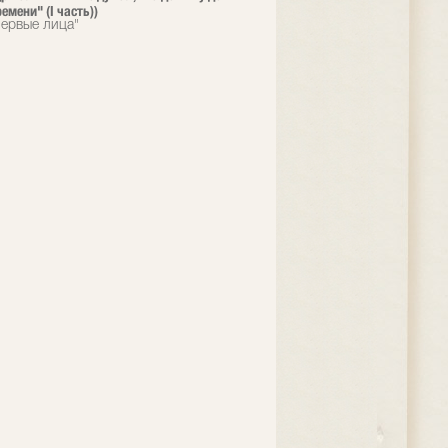
емени" (I часть))
ервые лица"