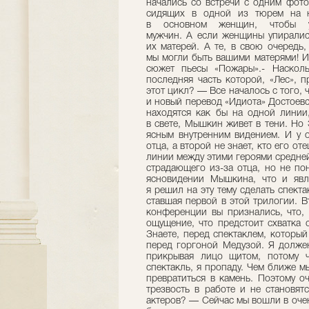
начались со встречи с одним фот
сидящих в одной из тюрем на ю
в основном женщин, чтобы у
мужчин. А если женщины упиралис
их матерей. А те, в свою очередь,
мы могли быть вашими матерями! И
сюжет пьесы «Пожары».- Насколь
последняя часть которой, «Лес», 
этот цикл? — Все началось с того,
и новый перевод «Идиота» Достоевс
находятся как бы на одной линии
в свете, Мышкин живет в тени. Но
ясным внутренним видением. И у 
отца, а второй не знает, кто его от
линии между этими героями средней 
страдающего из-за отца, но не по
ясновидении Мышкина, что и явл
я решил на эту тему сделать спекта
ставшая первой в этой трилогии. 
конференции вы признались, что, 
ощущение, что предстоит схватка 
Знаете, перед спектаклем, который
перед горгоной Медузой. Я долже
прикрывая лицо щитом, потому ч
спектакль, я пропаду. Чем ближе м
превратиться в камень. Поэтому о
трезвость в работе и не становят
актеров? — Сейчас мы вошли в очен