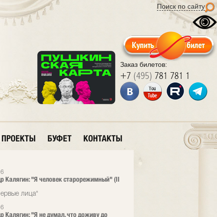
Поиск по сайту
Заказ билетов:
+7
(495)
781 781 1
ПРОЕКТЫ
БУФЕТ
КОНТАКТЫ
26
р Калягин: "Я человек старорежимный" (II
ервые лица"
26
р Калягин: "Я не думал, что доживу до