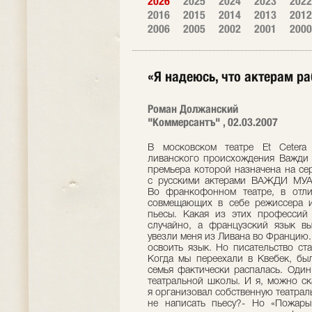
2026
2025
2024
2023
2022
2016
2015
2014
2013
2012
2006
2005
2002
2001
2000
«Я надеюсь, что актерам ра
Роман Должанский
"Коммерсантъ" , 02.03.2007
В московском театре Et Cetera
ливанского происхождения Важди 
премьера которой назначена на се
с русскими актерами ВАЖДИ МУ
Во франкофонном театре, в отли
совмещающих в себе режиссера и
пьесы. Какая из этих професси
случайно, а французский язык в
увезли меня из Ливана во Францию.
освоить язык. Но писательство ст
Когда мы переехали в Квебек, был
семья фактически распалась. Один
театральной школы. И я, можно ск
я организовал собственную театраль
не написать пьесу?- Но «Пожар