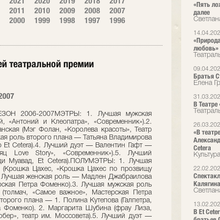
2021
2020
2019
2018
2017
«Пять ло
2011
2010
2009
2008
2007
далее
2000
1999
1998
1997
1996
Светлан
14.04.20
«Природа
любовь»
Театрал
ей театральной премии
09.04.20
Братья Ст
Елена Г
2007
31.03.20
В Театре
Театрал
ЗОН 2006-2007МЭТРЫ: 1. Лучшая мужская
 «Антоний и Клеопатра», «Современник»).2.
26.03.20
ская (Мэг Фолан, «Королева красоты», Театр
«В театр
ская роль второго плана — Татьяна Владимирова
Александ
 Et Cetera).4. Лучший дуэт — Валентин Гафт —
Cetera
 Love Story», «Современник»).5. Лучший
Культур
и Муавад, Et Cetera).ПОЛУМЭТРЫ: 1. Лучшая
 (Крошка Цахес, «Крошка Цахес по прозвищу
22.02.20
Спектакл
2. Лучшая женская роль — Мадлен Джабраилова
Калягин
рская Петра Фоменко).3. Лучшая мужская роль
Светлан
(толмач, «Самое важное», Мастерская Петра
торого плана — 1. Полина Кутепова (Галпетра,
13.02.20
 Фоменко). 2. Маргарита Шубина (фрау Лиза,
В Et Cet
ер», театр им. Моссовета).5. Лучший дуэт —
братьев 