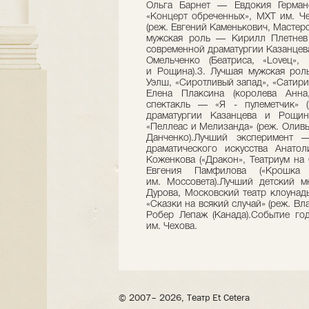
Ольга Барнет — Евдокия Герман
«Концерт обреченных», МХТ им. Че
(реж. Евгений Каменькович, Масте
мужская роль — Кирилл Плетнев (
современной драматургии Казанцев
Омельченко (Беатриса, «Loveц»,
и Рощина).3. Лучшая мужская рол
Уэлш, «Сиротливый запад», «Сатири
Елена Плаксина (королева Анна
спектакль — «Я - пулеметчик» 
драматургии Казанцева и Рощ
«Пеллеас и Мелизанда» (реж. Оливь
Данченко).Лучший эксперимент
драматического искусства Анато
Коженкова («Дракон», Театриум на
Евгения Памфилова («Крошка
им. Моссовета).Лучший детский м
Дурова, Московский театр клоунад
«Сказки на всякий случай» (реж. В
Робер Лепаж (Канада).Событие г
им. Чехова.
© 2007– 2026, Театр Et Cetera