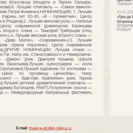
ова (Констанца Моцарта и Тереза Сальери,
Театрал
хова).6. Лучший спектакль — «Самое важное»
рская Петра Фоменко).НАЧИНАЮЩИЕ: 1. Лучшая
03.02.20
«Грех да
парень лет 20-30, «Я - пулеметчик», Центр
Островск
а и Рощина).2. Лучшая женская роль — Наталья
Владими
 Центр современной драматургии Казанцева
Podium
ь второго плана — Тимофей Трибунцев (отец
кон»).4. Лучшая женская роль второго плана —
, «Дева Мален», «Современник»).5. Лучший
(реж. Ирина Керученко, Центр современной
ина).ДРУГИЕ НОМИНАЦИИ: Лучшая опера —
е Пи, театр им. Станиславского и Немировича-
 — «Демон» (реж. Дмитрий Крымов, Школа
лия Васильева).Лучшая сценография — Алла
 Серпуховке).Лучший художник по костюмам —
 Цахес по прозвищу Циннобер», театр
юзикл — «Бай-бай, Храпелкин» (реж. Тереза
ы).Лучший детский драматический спектакль —
ладимир Богатырев, РАМТ).Потрясение сезона —
ода — Международный театральный фестиваль
E-mail:
theatre-etc@et-cetera.ru