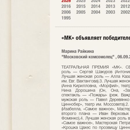
2026
2025
2024
2023
2022
2016
2015
2014
2013
2012
2006
2005
2004
2003
2002
1995
«МК» объявляет победител
Марина Райкина
"Московский комсомолец" , 06.09.
ТЕАТРАЛЬНАЯ ПРЕМИЯ «МК». СЕ
роль — Сергей Шакуров (Антоний,
Лучшая женская роль — Алла Казан
им. Евг. Вахтангова).3. Лучшая жен
(Анна Кирилловна, «Морфий», театр
Нина Дорошина (Он, Она, «Заяц
спектакль — «Пожары» (реж. Важд
мужская роль — Павел Деревянко
Циннобер», театр им. Моссовета).
(Изабелла, «Самое важное», Масте
второго плана — Иван Верховых 
Фоменко),4. Лучшая женская роль в
«Самое важное», Мастерская Петра
«Крошка Цахес по прозвищу Цинноб