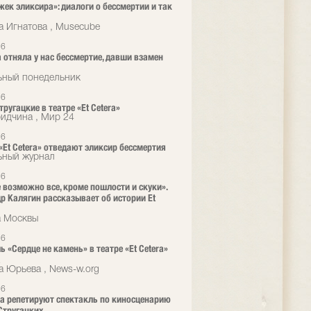
жек эликсира»: диалоги о бессмертии и так
а Игнатова , Musecube
26
 отняла у нас бессмертие, давши взамен
ьный понедельник
26
ругацкие в театре «Et Cetera»
ридчина , Мир 24
26
 «Et Cetera» отведают эликсир бессмертия
ьный журнал
26
е возможно все, кроме пошлости и скуки».
р Калягин рассказывает об истории Et
а Москвы
26
ь «Сердце не камень» в театре «Et Cetera»
а
а Юрьева , News-w.org
26
era репетируют спектакль по киносценарию
Стругацких